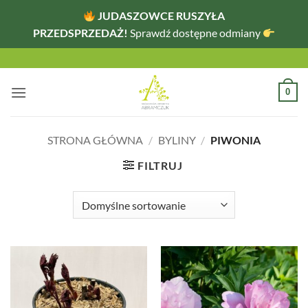
JUDASZOWCE RUSZYŁA
PRZEDSPRZEDAŻ!
Sprawdź dostępne odmiany
Przewiń
do
zawartości
0
STRONA GŁÓWNA
/
BYLINY
/
PIWONIA
FILTRUJ