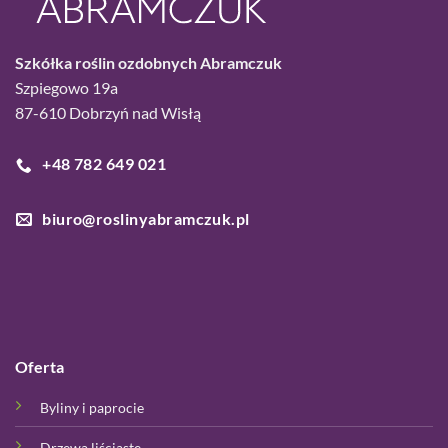
Szkółka roślin ozdobnych Abramczuk
Szpiegowo 19a
87-610 Dobrzyń nad Wisłą
+48 782 649 021
biuro@roslinyabramczuk.pl
Oferta
Byliny i paprocie
Drzewa liściaste