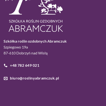
Szkółka roślin ozdobnych Abramczuk
Szpiegowo 19a
87-610 Dobrzyń nad Wisłą
+48 782 649 021
biuro@roslinyabramczuk.pl