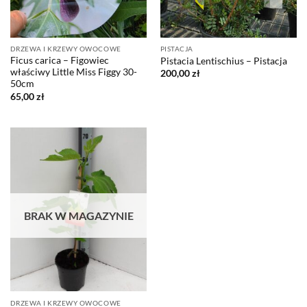
DRZEWA I KRZEWY OWOCOWE
PISTACJA
Ficus carica – Figowiec
Pistacia Lentischius – Pistacja
właściwy Little Miss Figgy 30-
200,00
zł
50cm
65,00
zł
BRAK W MAGAZYNIE
DRZEWA I KRZEWY OWOCOWE