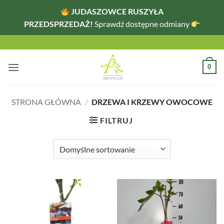
JUDASZOWCE RUSZYŁA
PRZEDSPRZEDAŻ!
Sprawdź dostępne odmiany
Przewiń
do
zawartości
0
STRONA GŁÓWNA
/
DRZEWA I KRZEWY OWOCOWE
FILTRUJ