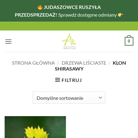
JUDASZOWCE RUSZYŁA
PRZEDSPRZEDAŻ!
Sprawdź dostępne odmiany
Przewiń
do
zawartości
0
STRONA GŁÓWNA
/
DRZEWA LIŚCIASTE
/
KLON
SHIRASAWY
FILTRUJ