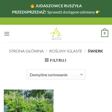
JUDASZOWCE RUSZYŁA
PRZEDSPRZEDAŻ!
Sprawdź dostępne odmiany
Przewiń
do
zawartości
0
STRONA GŁÓWNA
/
ROŚLINY IGLASTE
/
ŚWIERK
FILTRUJ