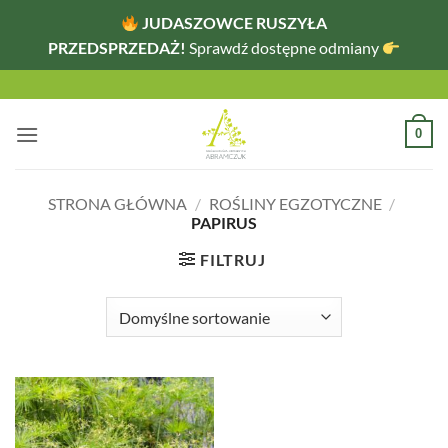
JUDASZOWCE RUSZYŁA
PRZEDSPRZEDAŻ!
Sprawdź dostępne odmiany
Przewiń
do
zawartości
0
STRONA GŁÓWNA
/
ROŚLINY EGZOTYCZNE
/
PAPIRUS
FILTRUJ