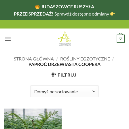
JUDASZOWCE RUSZYŁA
PRZEDSPRZEDAŻ!
Sprawdź dostępne odmiany
Przewiń
do
zawartości
0
STRONA GŁÓWNA
/
ROŚLINY EGZOTYCZNE
/
PAPROĆ DRZEWIASTA COOPERA
FILTRUJ