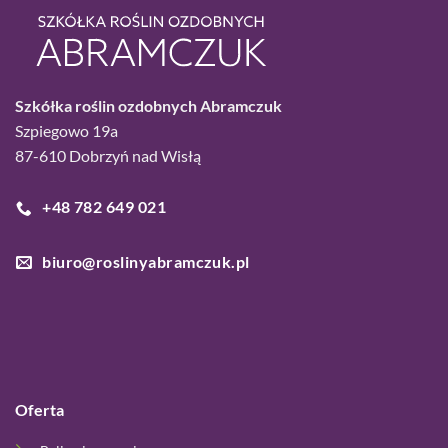
Szkółka roślin ozdobnych Abramczuk
Szpiegowo 19a
87-610 Dobrzyń nad Wisłą
+48 782 649 021
biuro@roslinyabramczuk.pl
Oferta