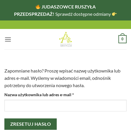
JUDASZOWCE RUSZYŁA
PRZEDSPRZEDAŻ!
Sprawdź dostępne odmiany
Przewiń
do
zawartości
0
Zapomniane hasło? Proszę wpisać nazwę użytkownika lub
adres e-mail. Wyślemy w wiadomości email, odnośnik
potrzebny do utworzenia nowego hasła.
Wymagane
Nazwa użytkownika lub adres e-mail
*
ZRESETUJ HASŁO