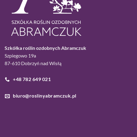
Szkółka roślin ozdobnych Abramczuk
Szpiegowo 19a
87-610 Dobrzyń nad Wisłą
+48 782 649 021
biuro@roslinyabramczuk.pl