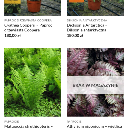
PAPROĆ DRZEWIASTA COOPERA
DIKSONIA ANTARKTYCZNA
Cyathea Cooperii – Paproć
Dicksonia Antarctica –
drzewiasta Coopera
Diksonia antarktyczna
180,00
zł
180,00
zł
BRAK W MAGAZYNIE
PAPROCIE
PAPROCIE
Matteuccia struthiopteris –
Athyrium niponicum – wietlica