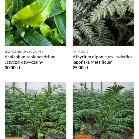
JĘZYCZNIK ZWYCZAJNY
PAPROCIE
Asplenium scolopendrium –
Athyrium niponicum – wietlica
Języcznik zwyczajny
japońska Metallicum
30,00
zł
25,00
zł