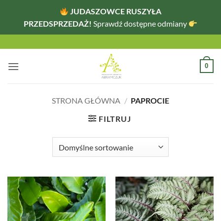
JUDASZOWCE RUSZYŁA
PRZEDSPRZEDAŻ!
Sprawdź dostępne odmiany
Przewiń
do
zawartości
0
STRONA GŁÓWNA
/
PAPROCIE
FILTRUJ