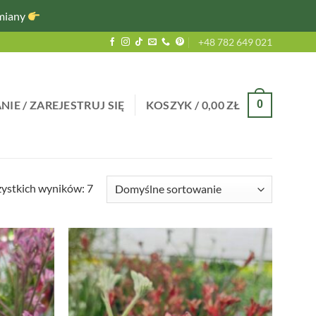
miany
+48 782 649 021
IE / ZAREJESTRUJ SIĘ
KOSZYK /
0,00
ZŁ
0
ystkich wyników: 7