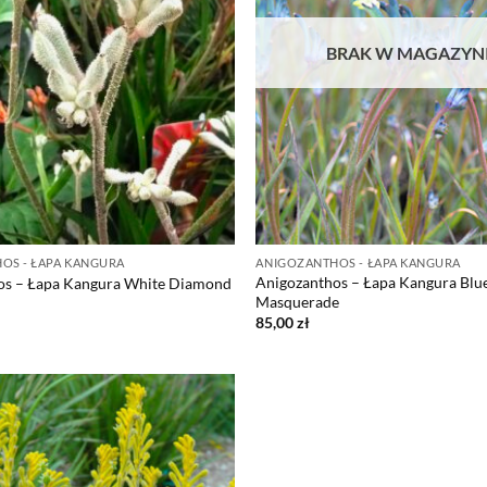
BRAK W MAGAZYN
OS - ŁAPA KANGURA
ANIGOZANTHOS - ŁAPA KANGURA
Anigozanthos – Łapa Kangura Blu
os – Łapa Kangura White Diamond
Masquerade
85,00
zł