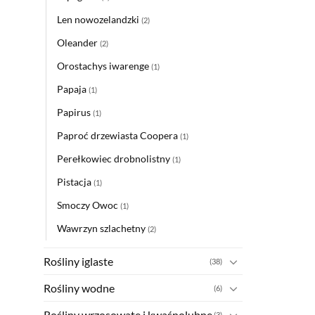
Len nowozelandzki
(2)
Oleander
(2)
Orostachys iwarenge
(1)
Papaja
(1)
Papirus
(1)
Paproć drzewiasta Coopera
(1)
Perełkowiec drobnolistny
(1)
Pistacja
(1)
Smoczy Owoc
(1)
Wawrzyn szlachetny
(2)
Rośliny iglaste
(38)
Rośliny wodne
(6)
Rośliny wrzosowate i kwaśnolubne
(3)