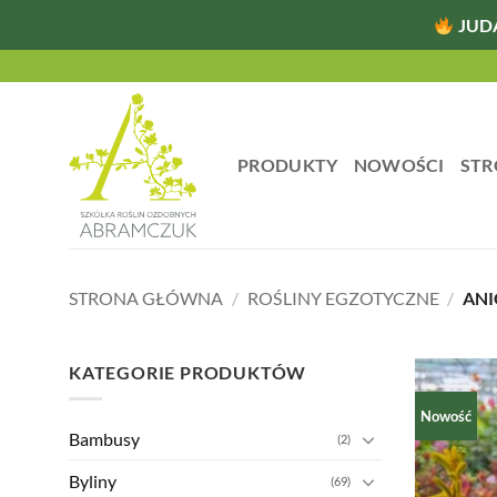
JUD
Przewiń
do
zawartości
PRODUKTY
NOWOŚCI
STR
STRONA GŁÓWNA
/
ROŚLINY EGZOTYCZNE
/
ANI
KATEGORIE PRODUKTÓW
Nowość
Bambusy
(2)
Byliny
(69)