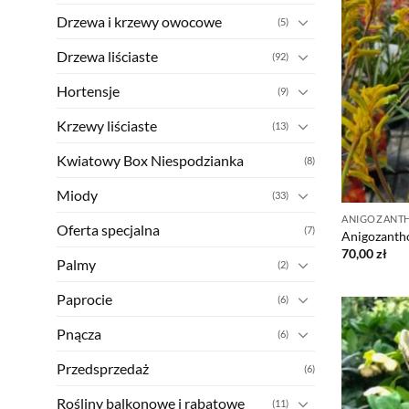
Drzewa i krzewy owocowe
(5)
Drzewa liściaste
(92)
Hortensje
(9)
Krzewy liściaste
(13)
Kwiatowy Box Niespodzianka
(8)
Miody
(33)
ANIGOZANTH
Oferta specjalna
(7)
Anigozanth
70,00
zł
Palmy
(2)
Paprocie
(6)
Pnącza
(6)
Przedsprzedaż
(6)
Rośliny balkonowe i rabatowe
(11)