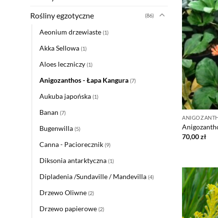
Rośliny egzotyczne
(86)
Aeonium drzewiaste
(1)
Akka Sellowa
(1)
Aloes leczniczy
(1)
Anigozanthos - Łapa Kangura
(7)
Aukuba japońska
(1)
Banan
(7)
ANIGOZANTH
Anigozanth
Bugenwilla
(5)
70,00
zł
Canna - Paciorecznik
(9)
Diksonia antarktyczna
(1)
Dipladenia /Sundaville / Mandevilla
(4)
Drzewo Oliwne
(2)
Drzewo papierowe
(2)