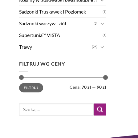
Sadzonki Truskawek i Poziomek
(1)
Sadzonki warzyw i ziół
(3)
Supertunia™ VISTA
(1)
Trawy
(26)
FILTRUJ WG CENY
Cena
Cena
Cena:
70 zł
—
90 zł
FILTRUJ
min
max
Szukaj: