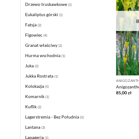
Drzewo truskawkowe
(1)
Eukaliptus górski
(1)
Fatsja
(2)
Figowiec
(4)
Granat właściwy
(2)
Hurma wschodnia
(1)
Juka
(2)
Jukka Rostrata
(1)
ANIGOZANTH
Kolokazja
Anigozanth
(5)
85,00
zł
Komarnik
(1)
Kuflik
(2)
Lagerstremia - Bez Południa
(5)
Lantana
(3)
Lapageria
(1)