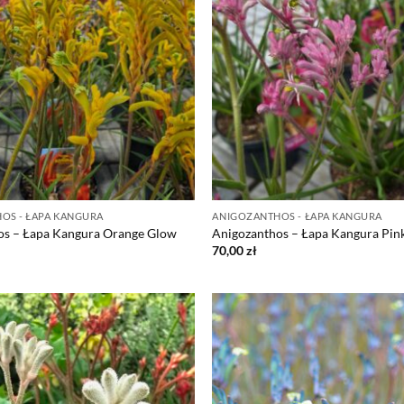
OS - ŁAPA KANGURA
ANIGOZANTHOS - ŁAPA KANGURA
os – Łapa Kangura Orange Glow
Anigozanthos – Łapa Kangura Pink
70,00
zł