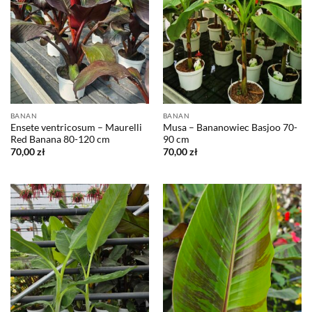
BANAN
BANAN
Ensete ventricosum – Maurelli
Musa – Bananowiec Basjoo 70-
Red Banana 80-120 cm
90 cm
70,00
zł
70,00
zł