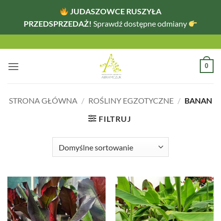
JUDASZOWCE RUSZYŁA
PRZEDSPRZEDAŻ!
Sprawdź dostępne odmiany
Przewiń
do
zawartości
0
STRONA GŁÓWNA
/
ROŚLINY EGZOTYCZNE
/
BANAN
FILTRUJ