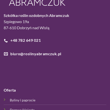
Szkółka roślin ozdobnych Abramczuk
Szpiegowo 19a
87-610 Dobrzyń nad Wisłą
+48 782 649 021
biuro@roslinyabramczuk.pl
Oferta
Byliny i paprocie
Drzewa liściaste