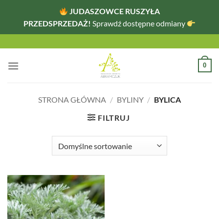
JUDASZOWCE RUSZYŁA
PRZEDSPRZEDAŻ!
Sprawdź dostępne odmiany
Przewiń
do
zawartości
0
STRONA GŁÓWNA
/
BYLINY
/
BYLICA
FILTRUJ