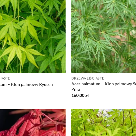
IASTE
DRZEWA LIŚCIASTE
Acer palmatum – Klon palmowy Se
tum – Klon palmowy Ryusen
Pniu
160,00
zł