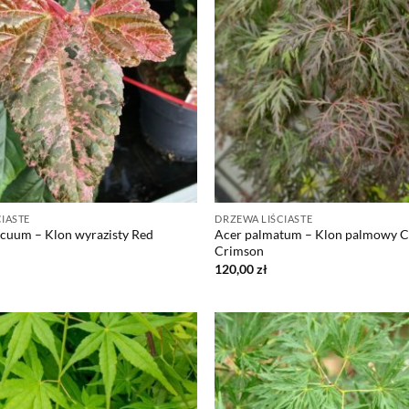
IASTE
DRZEWA LIŚCIASTE
icuum – Klon wyrazisty Red
Acer palmatum – Klon palmowy C
Crimson
120,00
zł