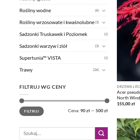
Rośliny wodne
(6)
Rośliny wrzosowate i kwaśnolubne
(3)
Sadzonki Truskawek i Poziomek
(1)
Sadzonki warzyw i ziół
(3)
Supertunia™ VISTA
(1)
Trawy
(26)
FILTRUJ WG CENY
DRZEWA LIŚC
Acer pseudo
North Win
155,00
zł
Cena
Cena
Cena:
90 zł
—
500 zł
FILTRUJ
min
max
Szukaj: