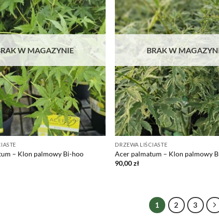
BRAK W MAGAZYNIE
BRAK W MAGAZYN
IASTE
DRZEWA LIŚCIASTE
tum – Klon palmowy Bi-hoo
Acer palmatum – Klon palmowy Bu
90,00
zł
1
2
3