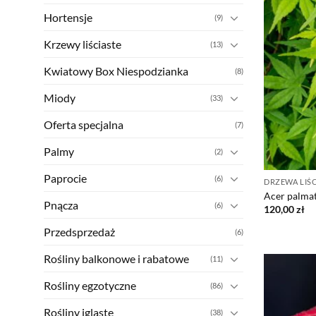
Hortensje
(9)
Krzewy liściaste
(13)
Kwiatowy Box Niespodzianka
(8)
Miody
(33)
Oferta specjalna
(7)
Palmy
(2)
Paprocie
(6)
DRZEWA LIŚC
Acer palma
Pnącza
(6)
120,00
zł
Przedsprzedaż
(6)
Rośliny balkonowe i rabatowe
(11)
Rośliny egzotyczne
(86)
Rośliny iglaste
(38)