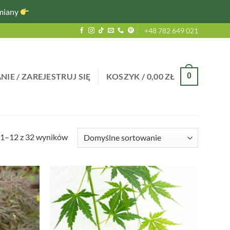
miany
+48 782 649 021
IE / ZAREJESTRUJ SIĘ
KOSZYK /
0,00
ZŁ
0
 1–12 z 32 wyników