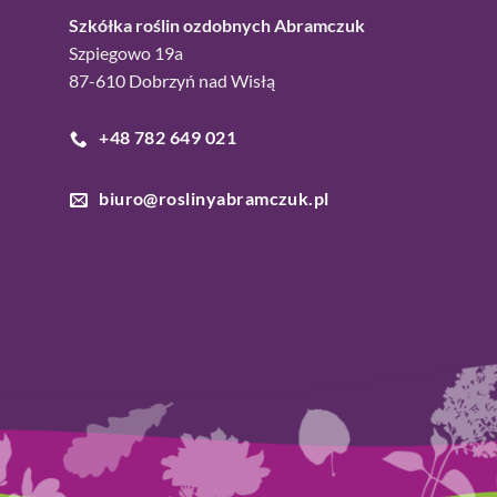
Szkółka roślin ozdobnych Abramczuk
Szpiegowo 19a
87-610 Dobrzyń nad Wisłą
+48 782 649 021
biuro@roslinyabramczuk.pl