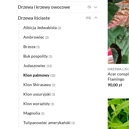
Drzewa i krzewy owocowe
(5)
Drzewa liściaste
(92)
Albicja Jedwabista
(2)
Ambrowiec
(2)
Brzoza
(1)
Buk pospolity
(1)
Judaszowiec
(52)
DRZEWA LIŚC
Acer consp
Klon palmowy
(32)
Flamingo
Klon Shirasawy
90,00
zł
(1)
Klon ussuryjski
(3)
Klon wyrazisty
(1)
Magnolia
(1)
Tulipanowiec amerykański
(1)