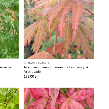
DRZEWA LIŚCIASTE
iryu na
Acer pseudosieboldianum – Klon ussuryjski
Arctic Jade
155,00
zł