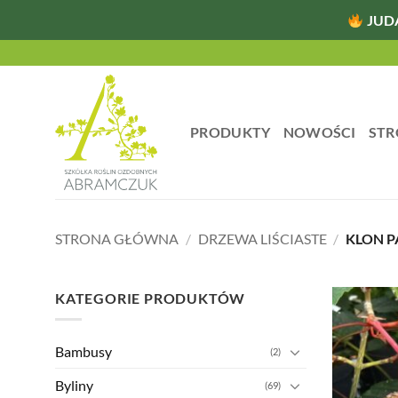
JUD
Przewiń
do
zawartości
PRODUKTY
NOWOŚCI
STR
STRONA GŁÓWNA
/
DRZEWA LIŚCIASTE
/
KLON 
KATEGORIE PRODUKTÓW
Bambusy
(2)
Byliny
(69)