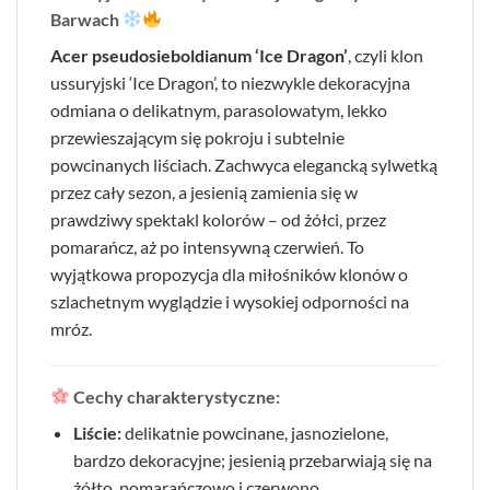
Barwach
Acer pseudosieboldianum ‘Ice Dragon’
, czyli klon
ussuryjski ‘Ice Dragon’, to niezwykle dekoracyjna
odmiana o delikatnym, parasolowatym, lekko
przewieszającym się pokroju i subtelnie
powcinanych liściach. Zachwyca elegancką sylwetką
przez cały sezon, a jesienią zamienia się w
prawdziwy spektakl kolorów – od żółci, przez
pomarańcz, aż po intensywną czerwień. To
wyjątkowa propozycja dla miłośników klonów o
szlachetnym wyglądzie i wysokiej odporności na
mróz.
Cechy charakterystyczne:
Liście:
delikatnie powcinane, jasnozielone,
bardzo dekoracyjne; jesienią przebarwiają się na
żółto, pomarańczowo i czerwono