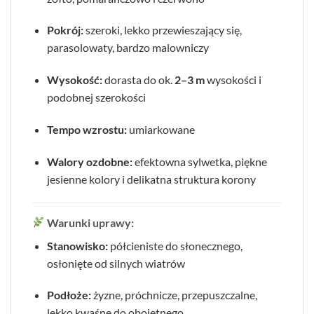
Pokrój:
szeroki, lekko przewieszający się,
parasolowaty, bardzo malowniczy
Wysokość:
dorasta do ok.
2–3 m
wysokości i
podobnej szerokości
Tempo wzrostu:
umiarkowane
Walory ozdobne:
efektowna sylwetka, piękne
jesienne kolory i delikatna struktura korony
Warunki uprawy:
Stanowisko:
półcieniste do słonecznego,
osłonięte od silnych wiatrów
Podłoże:
żyzne, próchnicze, przepuszczalne,
lekko kwaśne do obojętnego