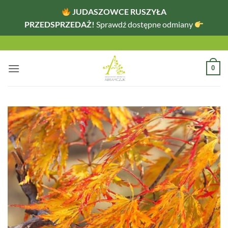
JUDASZOWCE RUSZYŁA
PRZEDSPRZEDAŻ!
Sprawdź dostępne odmiany
Przewiń
do
zawartości
0