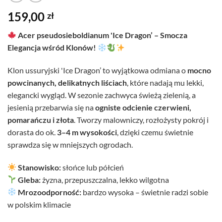
159,00
zł
Acer pseudosieboldianum 'Ice Dragon’ – Smocza
Elegancja wśród Klonów!
Klon ussuryjski 'Ice Dragon’ to wyjątkowa odmiana o
mocno
powcinanych, delikatnych liściach
, które nadają mu lekki,
elegancki wygląd. W sezonie zachwyca świeżą zielenią, a
jesienią przebarwia się na
ogniste odcienie czerwieni,
pomarańczu i złota
. Tworzy malowniczy, rozłożysty pokrój i
dorasta do ok.
3–4 m wysokości
, dzięki czemu świetnie
sprawdza się w mniejszych ogrodach.
Stanowisko:
słońce lub półcień
Gleba:
żyzna, przepuszczalna, lekko wilgotna
Mrozoodporność:
bardzo wysoka – świetnie radzi sobie
w polskim klimacie