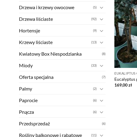
Drzewa i krzewy owocowe
(5)
Drzewa liściaste
(92)
Hortensje
(9)
Krzewy liściaste
(13)
Kwiatowy Box Niespodzianka
(8)
Miody
(33)
EUKALIPTUS
Oferta specjalna
(7)
Eucalyptus 
169,00
zł
Palmy
(2)
Paprocie
(6)
Pnącza
(6)
Przedsprzedaż
(6)
Rośliny balkonowe i rabatowe
(11)