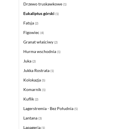
Drzewo truskawkowe
(1)
Eukaliptus górski
(1)
Fatsja
(2)
Figowiec
(4)
Granat właściwy
(2)
Hurma wschodnia
(1)
Juka
(2)
Jukka Rostrata
(1)
Kolokazja
(5)
Komarnik
(1)
Kuflik
(2)
Lagerstremia - Bez Południa
(5)
Lantana
(3)
Lapageria
(1)