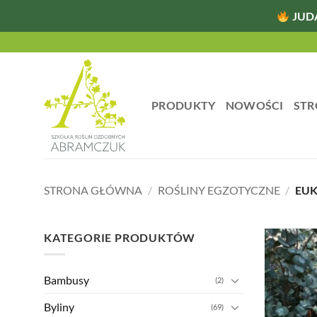
JUD
Przewiń
do
zawartości
PRODUKTY
NOWOŚCI
STR
STRONA GŁÓWNA
/
ROŚLINY EGZOTYCZNE
/
EUK
KATEGORIE PRODUKTÓW
Bambusy
(2)
Byliny
(69)