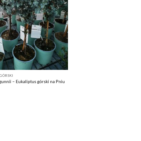
 GÓRSKI
gunnii – Eukaliptus górski na Pniu