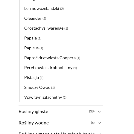
Len nowozelandzki
(2)
Oleander
(2)
Orostachys iwarenge
(1)
Papaja
(1)
Papirus
(1)
Paproć drzewiasta Coopera
(1)
Perełkowiec drobnolistny
(1)
Pistacja
(1)
Smoczy Owoc
(1)
Wawrzyn szlachetny
(2)
Rośliny iglaste
(38)
Rośliny wodne
(6)
Rośliny wrzosowate i kwaśnolubne
(3)