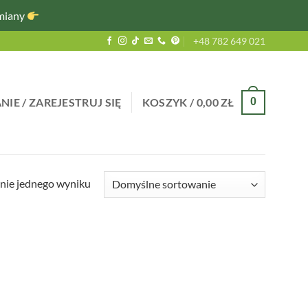
miany
+48 782 649 021
IE / ZAREJESTRUJ SIĘ
KOSZYK /
0,00
ZŁ
0
nie jednego wyniku