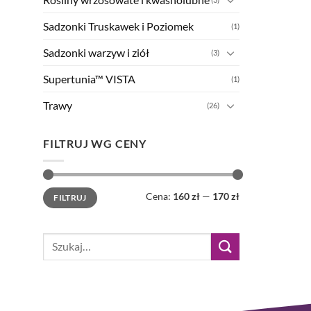
Sadzonki Truskawek i Poziomek
(1)
Sadzonki warzyw i ziół
(3)
Supertunia™ VISTA
(1)
Trawy
(26)
FILTRUJ WG CENY
Cena
Cena
Cena:
160 zł
—
170 zł
FILTRUJ
min
max
Szukaj: