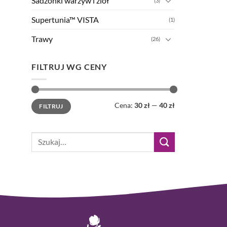
Sadzonki warzyw i ziół
(3)
Supertunia™ VISTA
(1)
Trawy
(26)
FILTRUJ WG CENY
Cena
Cena
Cena:
30 zł
—
40 zł
FILTRUJ
min
max
Szukaj: