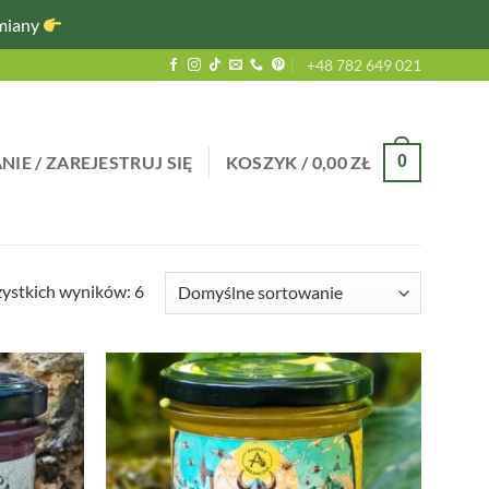
miany
+48 782 649 021
IE / ZAREJESTRUJ SIĘ
KOSZYK /
0,00
ZŁ
0
ystkich wyników: 6