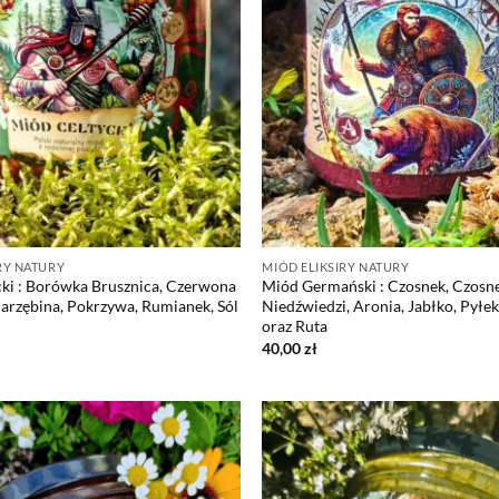
RY NATURY
MIÓD ELIKSIRY NATURY
ki : Borówka Brusznica, Czerwona
Miód Germański : Czosnek, Czosn
Jarzębina, Pokrzywa, Rumianek, Sól
Niedźwiedzi, Aronia, Jabłko, Pyłek
oraz Ruta
40,00
zł