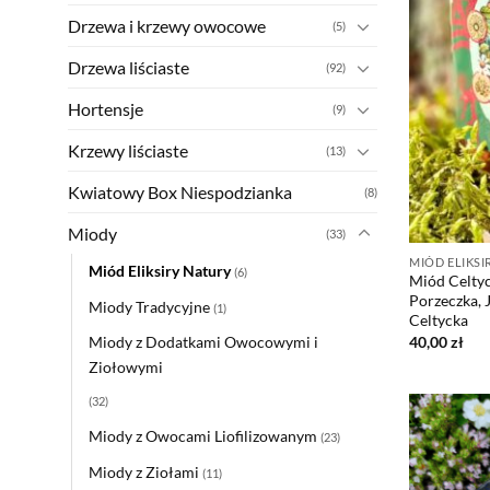
Drzewa i krzewy owocowe
(5)
Drzewa liściaste
(92)
Hortensje
(9)
Krzewy liściaste
(13)
Kwiatowy Box Niespodzianka
(8)
Miody
(33)
MIÓD ELIKSI
Miód Eliksiry Natury
(6)
Miód Celtyc
Porzeczka, 
Miody Tradycyjne
(1)
Celtycka
40,00
zł
Miody z Dodatkami Owocowymi i
Ziołowymi
(32)
Miody z Owocami Liofilizowanym
(23)
Miody z Ziołami
(11)