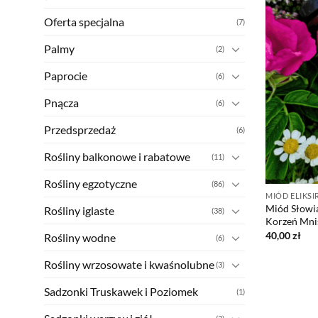
Oferta specjalna
(7)
Palmy
(2)
Paprocie
(6)
Pnącza
(6)
Przedsprzedaż
(6)
Rośliny balkonowe i rabatowe
(11)
Rośliny egzotyczne
(86)
MIÓD ELIKSI
Miód Słowia
Rośliny iglaste
(38)
Korzeń Mnis
40,00
zł
Rośliny wodne
(6)
Rośliny wrzosowate i kwaśnolubne
(3)
Sadzonki Truskawek i Poziomek
(1)