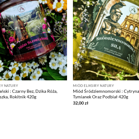
RY NATURY
MIÓD ELIKSIRY NATURY
ński : Czarny Bez, Dzika Róża,
Miód Śródziemnomorski : Cytryna,
zka, Rokitnik 420g
Tymianek Oraz Podbiał 420g
32,00
zł