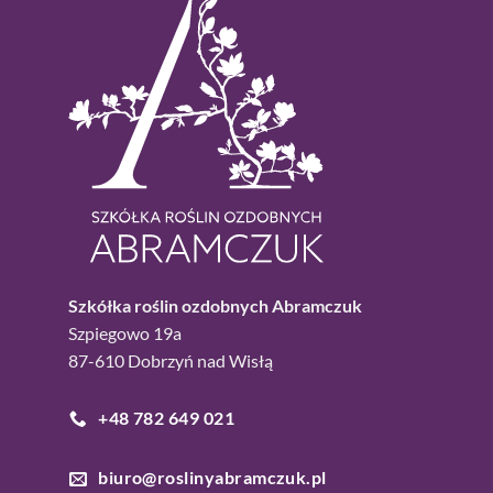
Szkółka roślin ozdobnych Abramczuk
Szpiegowo 19a
87-610 Dobrzyń nad Wisłą
+48 782 649 021
biuro@roslinyabramczuk.pl