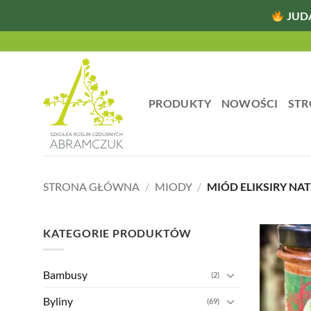
JUD
Przewiń
do
zawartości
PRODUKTY
NOWOŚCI
STR
STRONA GŁÓWNA
/
MIODY
/
MIÓD ELIKSIRY NA
KATEGORIE PRODUKTÓW
Bambusy
(2)
Byliny
(69)