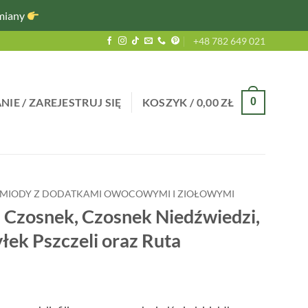
miany
+48 782 649 021
IE / ZAREJESTRUJ SIĘ
KOSZYK /
0,00
ZŁ
0
MIODY Z DODATKAMI OWOCOWYMI I ZIOŁOWYMI
 Czosnek, Czosnek Niedźwiedzi,
yłek Pszczeli oraz Ruta