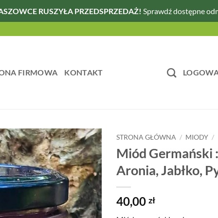
ASZOWCE RUSZYŁA PRZEDSPRZEDAŻ!
Sprawdź dostępne od
ONA FIRMOWA
KONTAKT
LOGOWAN
STRONA GŁÓWNA
/
MIODY
/
Miód Germański :
Aronia, Jabłko, P
40,00
zł