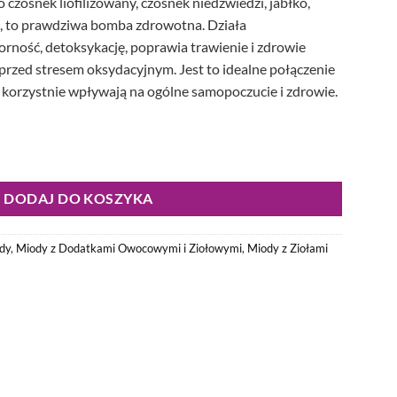
czosnek liofilizowany, czosnek niedźwiedzi, jabłko,
tę, to prawdziwa bomba zdrowotna. Działa
rność, detoksykację, poprawia trawienie i zdrowie
 przed stresem oksydacyjnym. Jest to idealne połączenie
 korzystnie wpływają na ogólne samopoczucie i zdrowie.
Czosnek Niedźwiedzi, Aronia, Jabłko, Pyłek Pszczeli oraz Ruta
DODAJ DO KOSZYKA
dy
,
Miody z Dodatkami Owocowymi i Ziołowymi
,
Miody z Ziołami