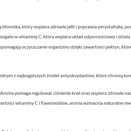
ą błonnika, który wspiera zdrowie jelit i poprawia perystaltykę, po
 bogate w witaminę C, która wspiera układ odpornościowy i działa 
wspomagają oczyszczanie organizmu dzięki zawartości pektyn, któ
 jednym z najbogatszych źródeł antyoksydantów, które chronią ko
 Aronia pomaga regulować ciśnienie krwi oraz wspiera zdrowie na
awartości witaminy C i flawonoidów, aronia wzmacnia naturalne 