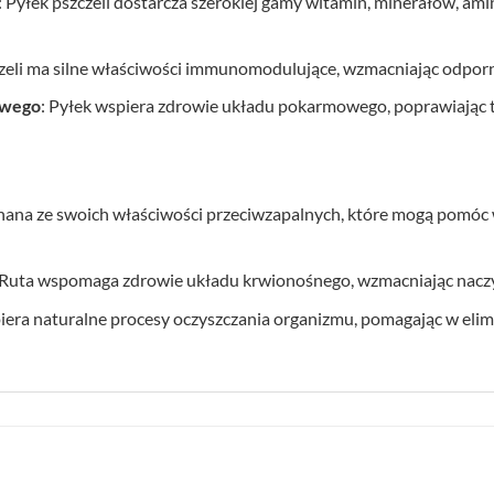
: Pyłek pszczeli dostarcza szerokiej gamy witamin, minerałów, a
czeli ma silne właściwości immunomodulujące, wzmacniając odporn
owego
: Pyłek wspiera zdrowie układu pokarmowego, poprawiając t
 znana ze swoich właściwości przeciwzapalnych, które mogą pomóc
 Ruta wspomaga zdrowie układu krwionośnego, wzmacniając naczyn
iera naturalne procesy oczyszczania organizmu, pomagając w elim