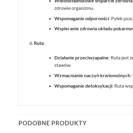
Wieloskładnikowe wsparcie zdrowia
zdrowie organizmu.
Wspomaganie odporności
: Pyłek psz
Wspieranie zdrowia układu pokarm
Ruta
:
Działanie przeciwzapalne
: Ruta jest
stawów.
Wzmacnianie naczyń krwionośnych
:
Wspomaganie detoksykacji
: Ruta wsp
PODOBNE PRODUKTY