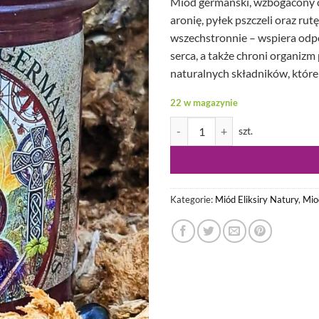
Miód germański, wzbogacony o 
aronię, pyłek pszczeli oraz ru
wszechstronnie – wspiera odpo
serca, a także chroni organizm
naturalnych składników, które
22 w magazynie
ilość Miód Germański : Czosnek, 
Kategorie:
Miód Eliksiry Natury
,
Mio