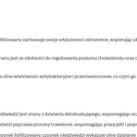
iofilizowany zachowuje swoje właściwości zdrowotne, wspierając 
nany jest ze zdolności do regulowania poziomu cholesterolu oraz ob
a silne właściwości antybakteryjne i przeciwwirusowe, co czyni 
edźwiedzi jest znany z działania detoksykującego, wspomagając oc
wiedzi poprawia procesy trawienne, wspomagając pracę jelit i po
zosnek liofilizowany, czosnek niedźwiedzi wykazuje silne działani