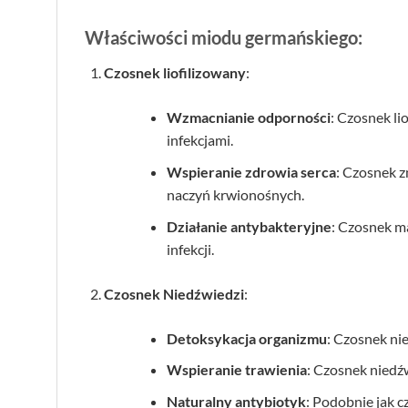
Właściwości miodu germańskiego:
Czosnek liofilizowany
:
Wzmacnianie odporności
: Czosnek l
infekcjami.
Wspieranie zdrowia serca
: Czosnek z
naczyń krwionośnych.
Działanie antybakteryjne
: Czosnek m
infekcji.
Czosnek Niedźwiedzi
:
Detoksykacja organizmu
: Czosnek ni
Wspieranie trawienia
: Czosnek niedź
Naturalny antybiotyk
: Podobnie jak c