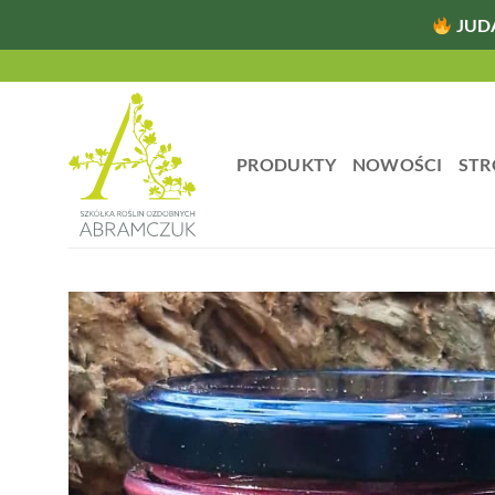
JUD
Przewiń
do
zawartości
PRODUKTY
NOWOŚCI
STR