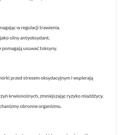
magając w regulacji trawienia.
jako silny antyoksydant.
re pomagają usuwać toksyny.
mórki przed stresem oksydacyjnym i wspierają
czyń krwionośnych, zmniejszając ryzyko miażdżycy.
mechanizmy obronne organizmu.