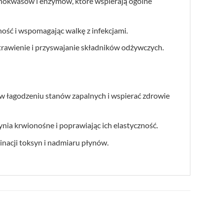
minokwasów i enzymów, które wspierają ogólne
ość i wspomagając walkę z infekcjami.
rawienie i przyswajanie składników odżywczych.
 w łagodzeniu stanów zapalnych i wspierać zdrowie
ia krwionośne i poprawiając ich elastyczność.
inacji toksyn i nadmiaru płynów.