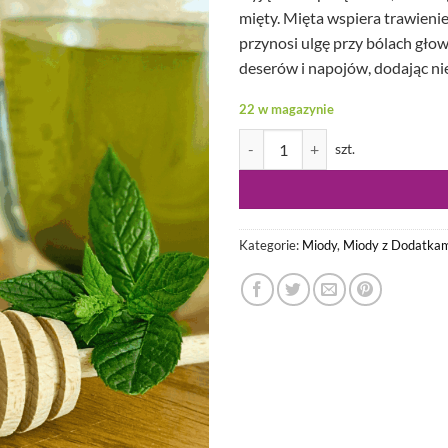
mięty. Mięta wspiera trawienie,
przynosi ulgę przy bólach głow
deserów i napojów, dodając nie
22 w magazynie
ilość Ziołomiód Miętowy 420g
Kategorie:
Miody
,
Miody z Dodatkam