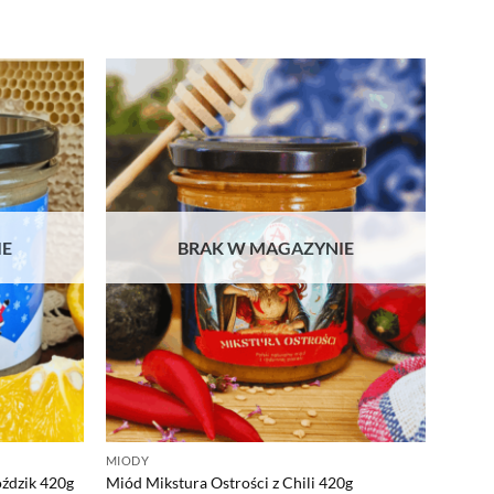
IE
BRAK W MAGAZYNIE
MIODY
ździk 420g
Miód Mikstura Ostrości z Chili 420g