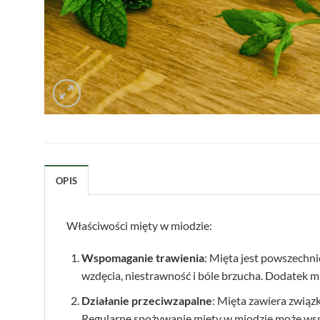
OPIS
Właściwości mięty w miodzie:
Wspomaganie trawienia
: Mięta jest powszechn
wzdęcia, niestrawność i bóle brzucha. Dodatek mi
Działanie przeciwzapalne
: Mięta zawiera związ
Regularne spożywanie mięty w miodzie może wsp