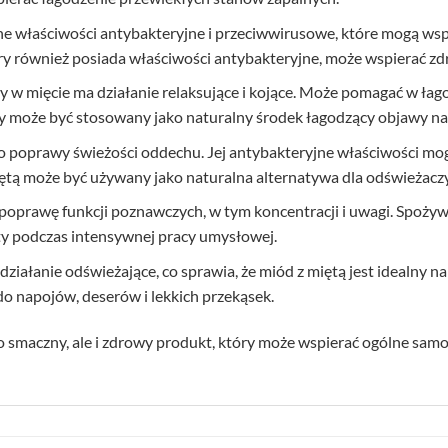
ne właściwości antybakteryjne i przeciwwirusowe, które mogą wsp
tóry również posiada właściwości antybakteryjne, może wspierać 
y w mięcie ma działanie relaksujące i kojące. Może pomagać w ła
ty może być stosowany jako naturalny środek łagodzący objawy na
do poprawy świeżości oddechu. Jej antybakteryjne właściwości mogą
iętą może być używany jako naturalna alternatywa dla odświeżacz
poprawę funkcji poznawczych, w tym koncentracji i uwagi. Spoży
ty podczas intensywnej pracy umysłowej.
działanie odświeżające, co sprawia, że miód z miętą jest idealny n
o napojów, deserów i lekkich przekąsek.
lko smaczny, ale i zdrowy produkt, który może wspierać ogólne sam