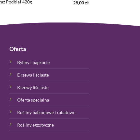
az Podbiał 420g
28,00
zł
Oferta
Byliny i paprocie
Drzewa liściaste
Krzewy liściaste
Oferta specjalna
Rośliny balkonowe i rabatowe
Rośliny egzotyczne