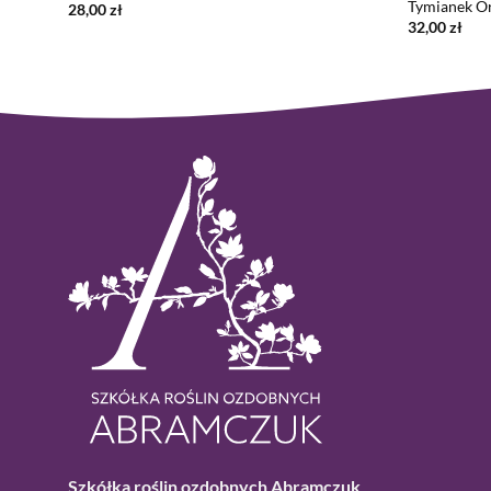
Tymianek Or
28,00
zł
32,00
zł
Szkółka roślin ozdobnych Abramczuk