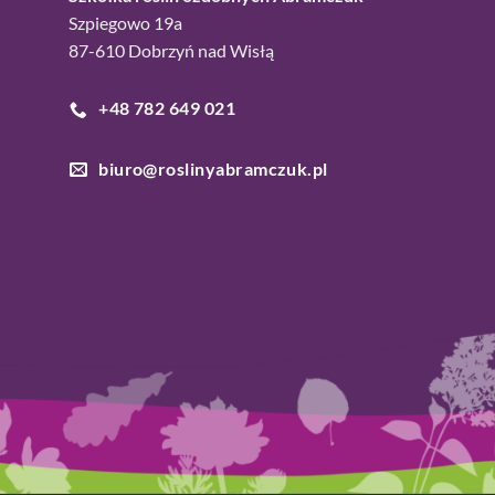
Szpiegowo 19a
87-610 Dobrzyń nad Wisłą
+48 782 649 021
biuro@roslinyabramczuk.pl