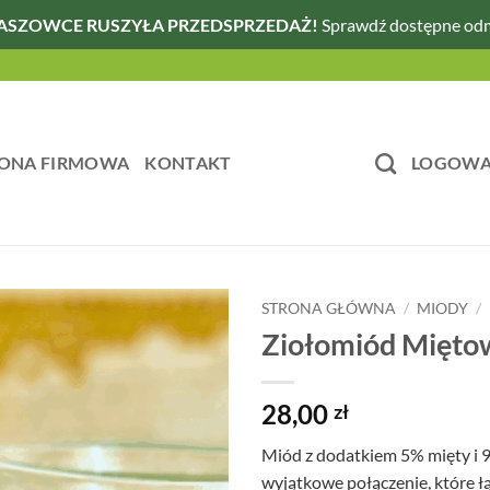
ASZOWCE RUSZYŁA PRZEDSPRZEDAŻ!
Sprawdź dostępne od
ONA FIRMOWA
KONTAKT
LOGOWAN
STRONA GŁÓWNA
/
MIODY
/
Ziołomiód Mięto
28,00
zł
Miód z dodatkiem 5% mięty i
wyjątkowe połączenie, które ł