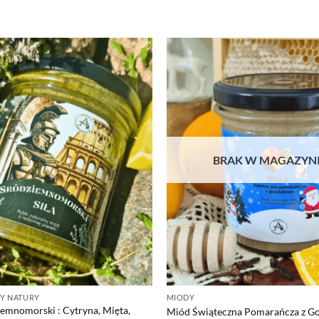
BRAK W MAGAZYN
RY NATURY
MIODY
emnomorski : Cytryna, Mięta,
Miód Świąteczna Pomarańcza z Go