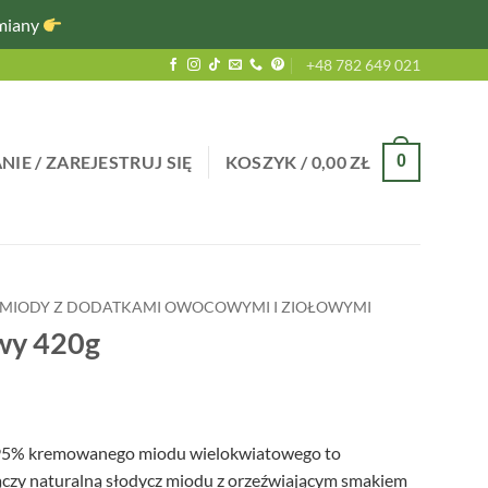
miany
+48 782 649 021
IE / ZAREJESTRUJ SIĘ
KOSZYK /
0,00
ZŁ
0
MIODY Z DODATKAMI OWOCOWYMI I ZIOŁOWYMI
wy 420g
 95% kremowanego miodu wielokwiatowego to
ączy naturalną słodycz miodu z orzeźwiającym smakiem