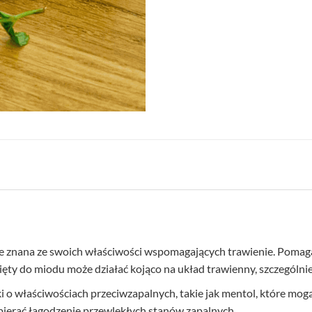
ie znana ze swoich właściwości wspomagających trawienie. Pomaga
ęty do miodu może działać kojąco na układ trawienny, szczególnie
ki o właściwościach przeciwzapalnych, takie jak mentol, które mo
ierać łagodzenie przewlekłych stanów zapalnych.