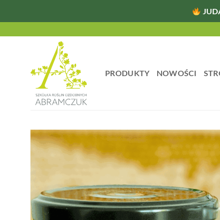
JUD
Przewiń
do
zawartości
PRODUKTY
NOWOŚCI
STR