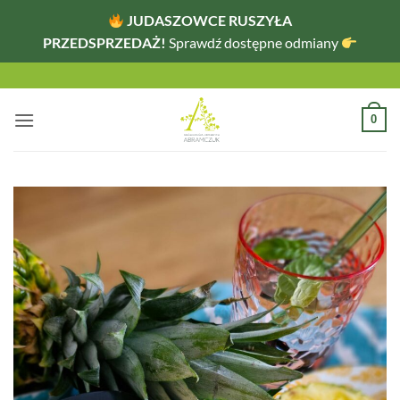
JUDASZOWCE RUSZYŁA
PRZEDSPRZEDAŻ!
Sprawdź dostępne odmiany
Przewiń
do
zawartości
0