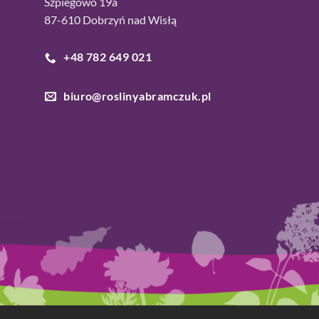
Szpiegowo 19a
87-610 Dobrzyń nad Wisłą
+48 782 649 021
biuro@roslinyabramczuk.pl