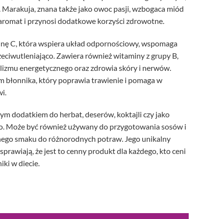
 Marakuja, znana także jako owoc pasji, wzbogaca miód
aromat i przynosi dodatkowe korzyści zdrowotne.
inę C, która wspiera układ odpornościowy, wspomaga
zeciwutleniająco. Zawiera również witaminy z grupy B,
lizmu energetycznego oraz zdrowia skóry i nerwów.
m błonnika, który poprawia trawienie i pomaga w
i.
ym dodatkiem do herbat, deserów, koktajli czy jako
wo. Może być również używany do przygotowania sosów i
nego smaku do różnorodnych potraw. Jego unikalny
prawiają, że jest to cenny produkt dla każdego, kto ceni
iki w diecie.
g