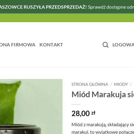
ASZOWCE RUSZYŁA PRZEDSPRZEDAŻ!
Sprawdź dostępne od
ONA FIRMOWA
KONTAKT
LOGOWAN
STRONA GŁÓWNA
/
MIODY
/
Miód Marakuja si
28,00
zł
Miód z marakują, składający 
marakui, to wyjątkowe połącze