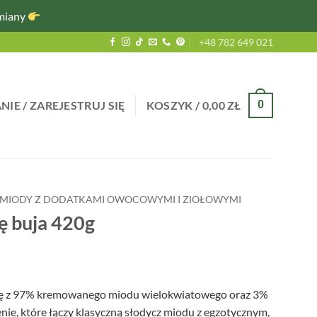
miany
+48 782 649 021
IE / ZAREJESTRUJ SIĘ
KOSZYK /
0,00
ZŁ
0
MIODY Z DODATKAMI OWOCOWYMI I ZIOŁOWYMI
ę buja 420g
się z 97% kremowanego miodu wielokwiatowego oraz 3%
nie, które łączy klasyczną słodycz miodu z egzotycznym,