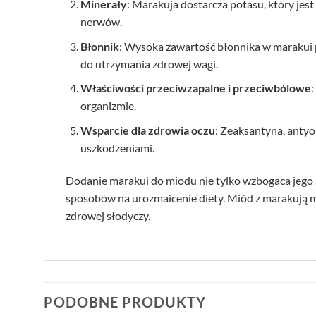
Minerały
: Marakuja dostarcza potasu, który jes
nerwów.
Błonnik
: Wysoka zawartość błonnika w marakui 
do utrzymania zdrowej wagi.
Właściwości przeciwzapalne i przeciwbólowe
:
organizmie.
Wsparcie dla zdrowia oczu
: Zeaksantyna, antyo
uszkodzeniami.
Dodanie marakui do miodu nie tylko wzbogaca jego s
sposobów na urozmaicenie diety. Miód z marakują m
zdrowej słodyczy.
PODOBNE PRODUKTY