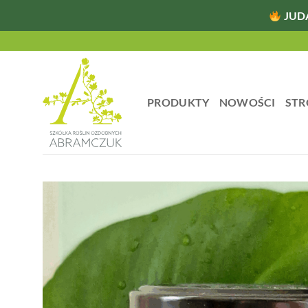
JUD
Przewiń
do
zawartości
PRODUKTY
NOWOŚCI
STR