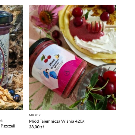
MIODY
ek
Miód Tajemnicza Wiśnia 420g
 Pszczeli
28,00
zł