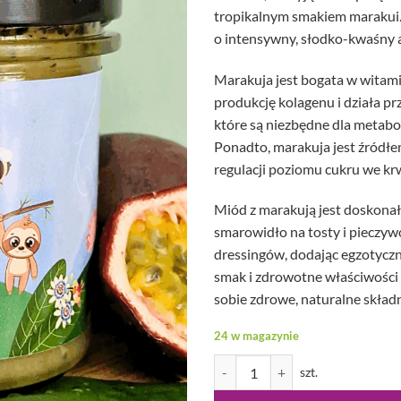
tropikalnym smakiem marakui.
o intensywny, słodko-kwaśny 
Marakuja jest bogata w witam
produkcję kolagenu i działa pr
które są niezbędne dla metabo
Ponadto, marakuja jest źródłe
regulacji poziomu cukru we krw
Miód z marakują jest doskonał
smarowidło na tosty i pieczy
dressingów, dodając egzotycz
smak i zdrowotne właściwości s
sobie zdrowe, naturalne składn
24 w magazynie
ilość Miód Marakuja się buja 420