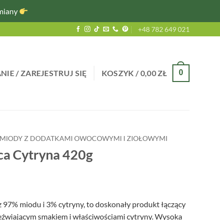
miany
+48 782 649 021
IE / ZAREJESTRUJ SIĘ
KOSZYK /
0,00
ZŁ
0
MIODY Z DODATKAMI OWOCOWYMI I ZIOŁOWYMI
ca Cytryna 420g
 z 97% miodu i 3% cytryny, to doskonały produkt łączący
zeźwiającym smakiem i właściwościami cytryny. Wysoka