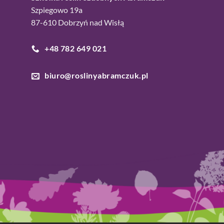
Szpiegowo 19a
87-610 Dobrzyń nad Wisłą
+48 782 649 021
biuro@roslinyabramczuk.pl