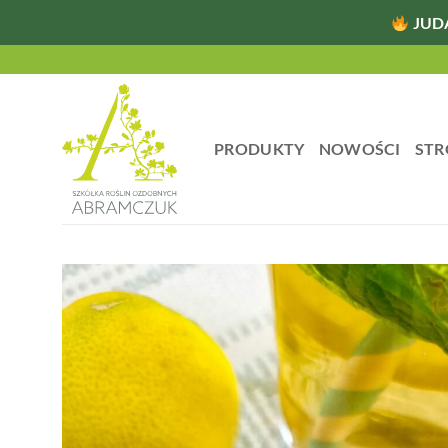
JUD
Przewiń
do
zawartości
PRODUKTY
NOWOŚCI
STR