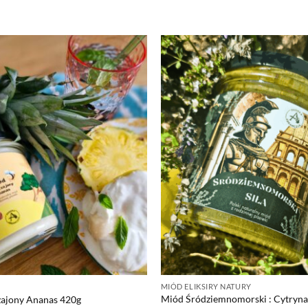
MIÓD ELIKSIRY NATURY
Miód Śródziemnomorski : Cytryna,
zajony Ananas 420g