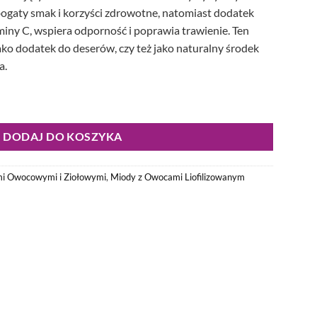
ogaty smak i korzyści zdrowotne, natomiast dodatek
miny C, wspiera odporność i poprawia trawienie. Ten
jako dodatek do deserów, czy też jako naturalny środek
a.
 420g
DODAJ DO KOSZYKA
i Owocowymi i Ziołowymi
,
Miody z Owocami Liofilizowanym