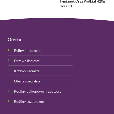
Tymianek Oraz Podbiał 420g
32,00
zł
Oferta
Byliny i paprocie
Drzewa liściaste
Krzewy liściaste
Oferta specjalna
Rośliny balkonowe i rabatowe
Rośliny egzotyczne