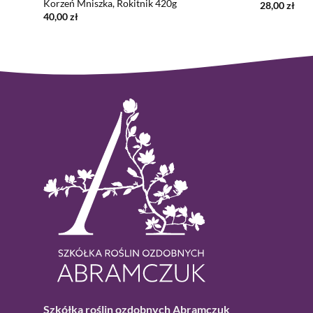
Korzeń Mniszka, Rokitnik 420g
28,00
zł
40,00
zł
Szkółka roślin ozdobnych Abramczuk