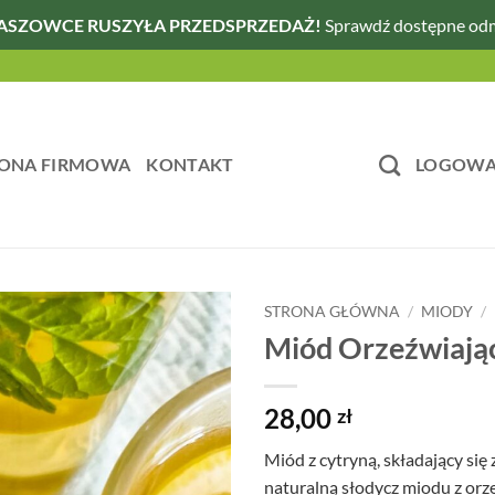
ASZOWCE RUSZYŁA PRZEDSPRZEDAŻ!
Sprawdź dostępne od
ONA FIRMOWA
KONTAKT
LOGOWAN
STRONA GŁÓWNA
/
MIODY
/
Miód Orzeźwiają
28,00
zł
Miód z cytryną, składający się
naturalną słodycz miodu z or