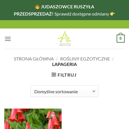
JUDASZOWCE RUSZYŁA
PRZEDSPRZEDAŻ!
Sprawdź dostępne odmiany
Przewiń
do
zawartości
0
STRONA GŁÓWNA
/
ROŚLINY EGZOTYCZNE
/
LAPAGERIA
FILTRUJ