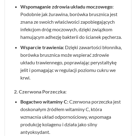
Wspomaganie zdrowia układu moczowego:
Podobnie jak żurawina, borówka brusznica jest
znana ze swoich właściwości zapobiegających
infekcjom dróg moczowych, dzięki związkom
hamującym adhezję bakterii do ścianek pęcherza.
Wsparcie trawienia:
Dzięki zawartości błonnika,
borówka brusznica może wspierać zdrowie
układu trawiennego, poprawiając perystaltykę
jelit i pomagając w regulacji poziomu cukru we
krwi.
2. Czerwona Porzeczka:
Bogactwo witaminy C:
Czerwona porzeczka jest
doskonałym źródłem witaminy C, która
wzmacnia układ odpornościowy, wspomaga
produkcję kolagenu i działa jako silny
antyoksydant.