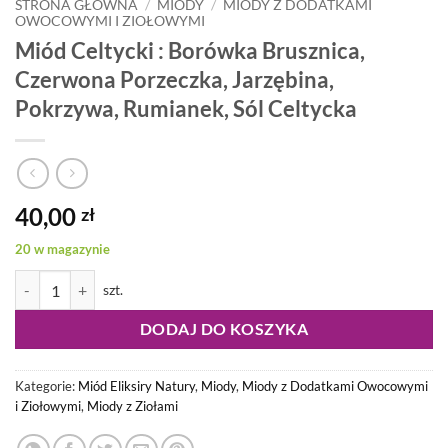
STRONA GŁÓWNA
/
MIODY
/
MIODY Z DODATKAMI
OWOCOWYMI I ZIOŁOWYMI
Miód Celtycki : Borówka Brusznica,
Czerwona Porzeczka, Jarzębina,
Pokrzywa, Rumianek, Sól Celtycka
40,00
zł
20 w magazynie
ilość Miód Celtycki : Borówka Brusznica, Czerwona Porzeczka, Jarzę
DODAJ DO KOSZYKA
Kategorie:
Miód Eliksiry Natury
,
Miody
,
Miody z Dodatkami Owocowymi
i Ziołowymi
,
Miody z Ziołami