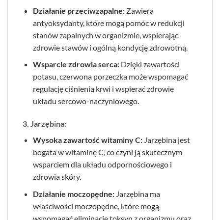
Działanie przeciwzapalne:
Zawiera
antyoksydanty, które mogą pomóc w redukcji
stanów zapalnych w organizmie, wspierając
zdrowie stawów i ogólną kondycję zdrowotną.
Wsparcie zdrowia serca:
Dzięki zawartości
potasu, czerwona porzeczka może wspomagać
regulację ciśnienia krwi i wspierać zdrowie
układu sercowo-naczyniowego.
3. Jarzębina:
Wysoka zawartość witaminy C:
Jarzębina jest
bogata w witaminę C, co czyni ją skutecznym
wsparciem dla układu odpornościowego i
zdrowia skóry.
Działanie moczopędne:
Jarzębina ma
właściwości moczopędne, które mogą
wspomagać eliminację toksyn z organizmu oraz