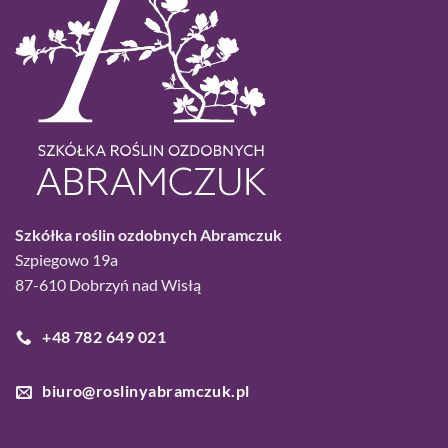
Szkółka roślin ozdobnych Abramczuk
Szpiegowo 19a
87-610 Dobrzyń nad Wisłą
+48 782 649 021
biuro@roslinyabramczuk.pl