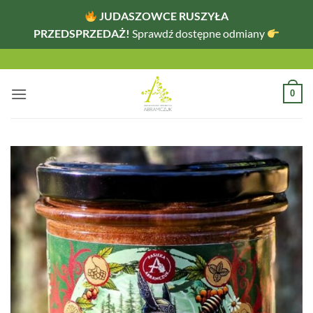
JUDASZOWCE RUSZYŁA
PRZEDSPRZEDAŻ!
Sprawdź dostępne odmiany
Przewiń
do
zawartości
0