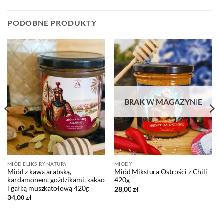
PODOBNE PRODUKTY
BRAK W MAGAZYNIE
MIÓD ELIKSIRY NATURY
MIODY
Miód z kawą arabską,
Miód Mikstura Ostrości z Chili
kardamonem, goździkami, kakao
420g
i gałką muszkatołową 420g
28,00
zł
34,00
zł