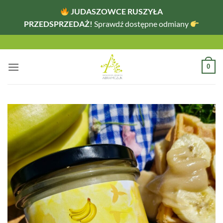
JUDASZOWCE RUSZYŁA
PRZEDSPRZEDAŻ!
Sprawdź dostępne odmiany
Przewiń
do
zawartości
0