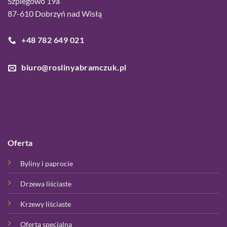
Szpiegowo 19a
87-610 Dobrzyń nad Wisłą
+48 782 649 021
biuro@roslinyabramczuk.pl
Oferta
Byliny i paprocie
Drzewa liściaste
Krzewy liściaste
Oferta specjalna