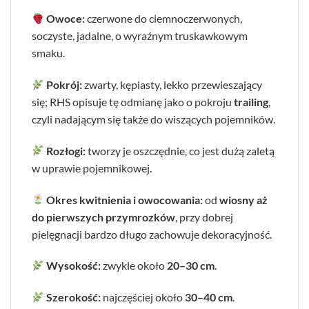
Owoce:
czerwone do ciemnoczerwonych,
soczyste, jadalne, o wyraźnym truskawkowym
smaku.
Pokrój:
zwarty, kępiasty, lekko przewieszający
się; RHS opisuje tę odmianę jako o pokroju
trailing
,
czyli nadającym się także do wiszących pojemników.
Rozłogi:
tworzy je oszczędnie, co jest dużą zaletą
w uprawie pojemnikowej.
Okres kwitnienia i owocowania:
od
wiosny aż
do pierwszych przymrozków
, przy dobrej
pielęgnacji bardzo długo zachowuje dekoracyjność.
Wysokość:
zwykle około
20–30 cm
.
Szerokość:
najczęściej około
30–40 cm
.