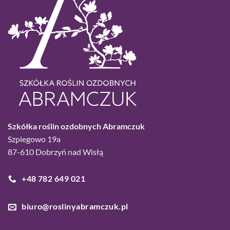
Szkółka roślin ozdobnych Abramczuk
Szpiegowo 19a
87-610 Dobrzyń nad Wisłą
+48 782 649 021
biuro@roslinyabramczuk.pl