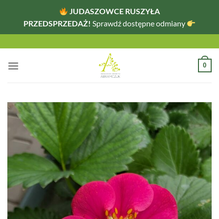
JUDASZOWCE RUSZYŁA
PRZEDSPRZEDAŻ!
Sprawdź dostępne odmiany
Przewiń
do
zawartości
0