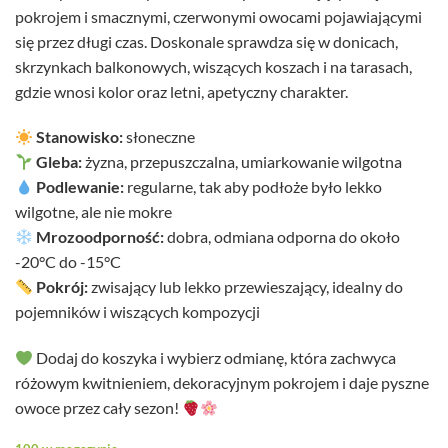
pokrojem i smacznymi, czerwonymi owocami pojawiającymi
się przez długi czas. Doskonale sprawdza się w donicach,
skrzynkach balkonowych, wiszących koszach i na tarasach,
gdzie wnosi kolor oraz letni, apetyczny charakter.
Stanowisko:
słoneczne
Gleba:
żyzna, przepuszczalna, umiarkowanie wilgotna
Podlewanie:
regularne, tak aby podłoże było lekko
wilgotne, ale nie mokre
Mrozoodporność:
dobra, odmiana odporna do około
-20°C do -15°C
Pokrój:
zwisający lub lekko przewieszający, idealny do
pojemników i wiszących kompozycji
Dodaj do koszyka i wybierz odmianę, która zachwyca
różowym kwitnieniem, dekoracyjnym pokrojem i daje pyszne
owoce przez cały sezon!