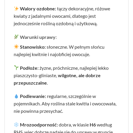
Walory ozdobne:
łączy dekoracyjne, różowe
kwiaty z jadalnymi owocami, dlatego jest
jednocześnie rośliną ozdobną i użytkową.
Warunki uprawy:
Stanowisko:
słoneczne. W pełnym słońcu
najlepiej kwitnie i najobficiej owocuje.
Podłoże:
żyzne, próchniczne, najlepiej lekko
piaszczysto-gliniaste,
wilgotne, ale dobrze
przepuszczalne
.
Podlewanie:
regularne, szczególnie w
pojemnikach. Aby roślina stale kwitła i owocowała,
nie powinna przesychać.
Mrozoodporność:
dobra, w klasie
H6
według
RHS, więc dobrze nadaje się do uprawy w gruncie,