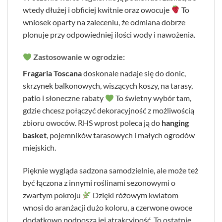
wtedy dłużej i obficiej kwitnie oraz owocuje
To
wniosek oparty na zaleceniu, że odmiana dobrze
plonuje przy odpowiedniej ilości wody i nawożenia.
Zastosowanie w ogrodzie:
Fragaria Toscana
doskonale nadaje się do donic,
skrzynek balkonowych, wiszących koszy, na tarasy,
patio i słoneczne rabaty
To świetny wybór tam,
gdzie chcesz połączyć dekoracyjność z możliwością
zbioru owoców. RHS wprost poleca ją do
hanging
basket
, pojemników tarasowych i małych ogrodów
miejskich.
Pięknie wygląda sadzona samodzielnie, ale może też
być łączona z innymi roślinami sezonowymi o
zwartym pokroju
Dzięki różowym kwiatom
wnosi do aranżacji dużo koloru, a czerwone owoce
dodatkowo podnoszą jej atrakcyjność. To ostatnie