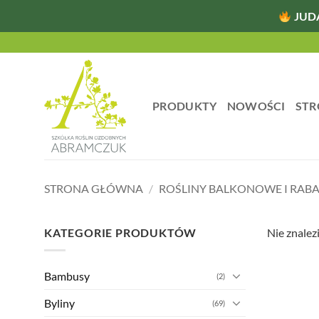
JUD
Przewiń
do
zawartości
PRODUKTY
NOWOŚCI
STR
STRONA GŁÓWNA
/
ROŚLINY BALKONOWE I RAB
KATEGORIE PRODUKTÓW
Nie znalez
Bambusy
(2)
Byliny
(69)