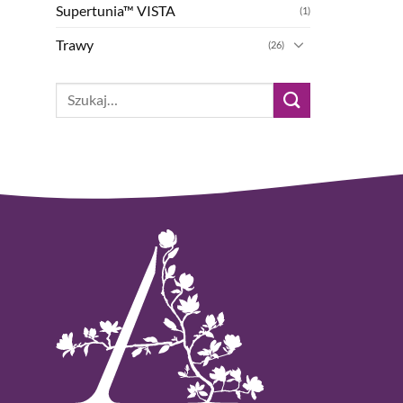
Supertunia™ VISTA
(1)
Trawy
(26)
Szukaj: