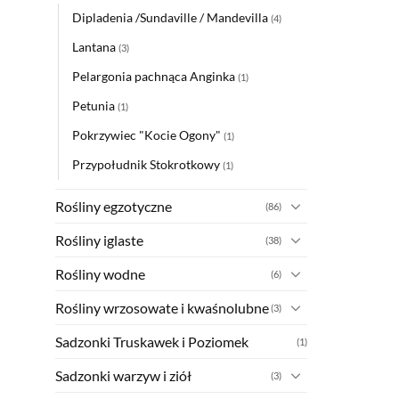
Dipladenia /Sundaville / Mandevilla
(4)
Lantana
(3)
Pelargonia pachnąca Anginka
(1)
Petunia
(1)
Pokrzywiec "Kocie Ogony"
(1)
Przypołudnik Stokrotkowy
(1)
Rośliny egzotyczne
(86)
Rośliny iglaste
(38)
Rośliny wodne
(6)
Rośliny wrzosowate i kwaśnolubne
(3)
Sadzonki Truskawek i Poziomek
(1)
Sadzonki warzyw i ziół
(3)