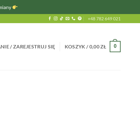
miany
+48 782 649 021
IE / ZAREJESTRUJ SIĘ
KOSZYK /
0,00
ZŁ
0