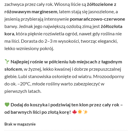
zachwyca przez cały rok. Wiosną liście są
żółtozielone z
różowawym marginesem
, latem stają się jasnozielone, a
jesienią przybierają intensywnie
pomarańczowo-czerwone
barwy. Jednak jego największą ozdobą zimą jest
żółtozłota
kora
, która pięknie rozświetla ogród, nawet gdy roślina nie
ma liści. Dorasta do 2–3 m wysokości, tworząc elegancki,
lekko wzniesiony pokrój.
Najlepiej rośnie w półcieniu lub miejscach z łagodnym
słońcem
, w żyznej, lekko kwaśnej i dobrze przepuszczalnej
glebie. Lubi stanowiska osłonięte od wiatru. Mrozoodporny
do ok. –20°C, młode rośliny warto zabezpieczyć w
pierwszych latach.
Dodaj do koszyka i podziwiaj ten klon przez cały rok –
od barwnych liści po złotą korę!
Brak w magazynie