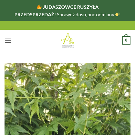
JUDASZOWCE RUSZYŁA
PRZEDSPRZEDAŻ!
Sprawdź dostępne odmiany
Przewiń
do
zawartości
0