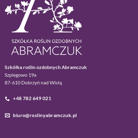
Szkółka roślin ozdobnych Abramczuk
Szpiegowo 19a
87-610 Dobrzyń nad Wisłą
+48 782 649 021
biuro@roslinyabramczuk.pl