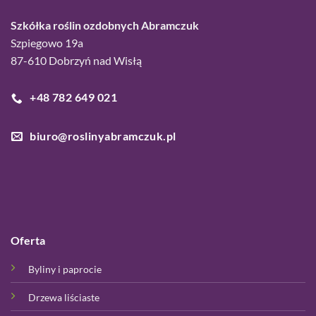
Szkółka roślin ozdobnych Abramczuk
Szpiegowo 19a
87-610 Dobrzyń nad Wisłą
+48 782 649 021
biuro@roslinyabramczuk.pl
Oferta
Byliny i paprocie
Drzewa liściaste