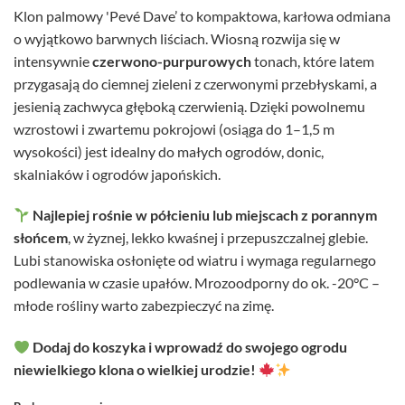
Klon palmowy 'Pevé Dave’ to kompaktowa, karłowa odmiana
o wyjątkowo barwnych liściach. Wiosną rozwija się w
intensywnie
czerwono-purpurowych
tonach, które latem
przygasają do ciemnej zieleni z czerwonymi przebłyskami, a
jesienią zachwyca głęboką czerwienią. Dzięki powolnemu
wzrostowi i zwartemu pokrojowi (osiąga do 1–1,5 m
wysokości) jest idealny do małych ogrodów, donic,
skalniaków i ogrodów japońskich.
Najlepiej rośnie w półcieniu lub miejscach z porannym
słońcem
, w żyznej, lekko kwaśnej i przepuszczalnej glebie.
Lubi stanowiska osłonięte od wiatru i wymaga regularnego
podlewania w czasie upałów. Mrozoodporny do ok. -20°C –
młode rośliny warto zabezpieczyć na zimę.
Dodaj do koszyka i wprowadź do swojego ogrodu
niewielkiego klona o wielkiej urodzie!