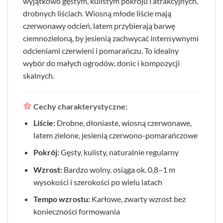
wyjątkowo gęstym, kulistym pokroju i atrakcyjnych,
drobnych liściach. Wiosną młode liście mają
czerwonawy odcień, latem przybierają barwę
ciemnozieloną, by jesienią zachwycać intensywnymi
odcieniami czerwieni i pomarańczu. To idealny
wybór do małych ogrodów, donic i kompozycji
skalnych.
Cechy charakterystyczne:
Liście:
Drobne, dłoniaste, wiosną czerwonawe,
latem zielone, jesienią czerwono-pomarańczowe
Pokrój:
Gęsty, kulisty, naturalnie regularny
Wzrost:
Bardzo wolny, osiąga ok. 0,8–1 m
wysokości i szerokości po wielu latach
Tempo wzrostu:
Karłowe, zwarty wzrost bez
konieczności formowania