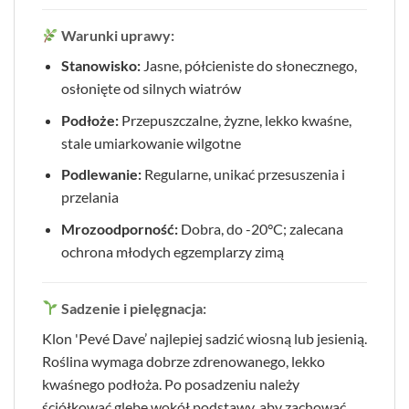
Warunki uprawy:
Stanowisko:
Jasne, półcieniste do słonecznego,
osłonięte od silnych wiatrów
Podłoże:
Przepuszczalne, żyzne, lekko kwaśne,
stale umiarkowanie wilgotne
Podlewanie:
Regularne, unikać przesuszenia i
przelania
Mrozoodporność:
Dobra, do -20°C; zalecana
ochrona młodych egzemplarzy zimą
Sadzenie i pielęgnacja:
Klon 'Pevé Dave’ najlepiej sadzić wiosną lub jesienią.
Roślina wymaga dobrze zdrenowanego, lekko
kwaśnego podłoża. Po posadzeniu należy
ściółkować glebę wokół podstawy, aby zachować