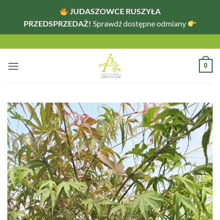
JUDASZOWCE RUSZYŁA
PRZEDSPRZEDAŻ!
Sprawdź dostępne odmiany
Przewiń
do
zawartości
0