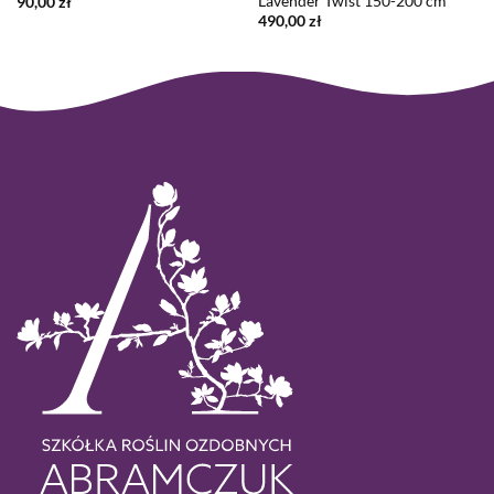
Lavender Twist 150-200 cm
90,00
zł
490,00
zł