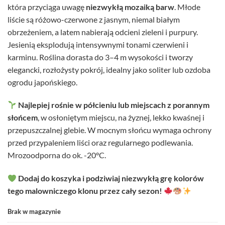
która przyciąga uwagę
niezwykłą mozaiką barw
. Młode
liście są różowo-czerwone z jasnym, niemal białym
obrzeżeniem, a latem nabierają odcieni zieleni i purpury.
Jesienią eksplodują intensywnymi tonami czerwieni i
karminu. Roślina dorasta do 3–4 m wysokości i tworzy
elegancki, rozłożysty pokrój, idealny jako soliter lub ozdoba
ogrodu japońskiego.
Najlepiej rośnie w półcieniu lub miejscach z porannym
słońcem
, w osłoniętym miejscu, na żyznej, lekko kwaśnej i
przepuszczalnej glebie. W mocnym słońcu wymaga ochrony
przed przypaleniem liści oraz regularnego podlewania.
Mrozoodporna do ok. -20°C.
Dodaj do koszyka i podziwiaj niezwykłą grę kolorów
tego malowniczego klonu przez cały sezon!
Brak w magazynie