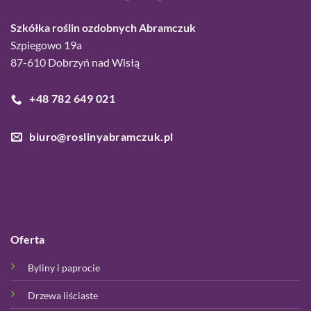
Szkółka roślin ozdobnych Abramczuk
Szpiegowo 19a
87-610 Dobrzyń nad Wisłą
+48 782 649 021
biuro@roslinyabramczuk.pl
Oferta
Byliny i paprocie
Drzewa liściaste