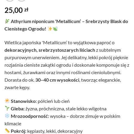
25,00
zł
Athyrium niponicum 'Metallicum’ – Srebrzysty Blask do
Cienistego Ogrodu!
Wietlica japońska 'Metallicum’ to wyjątkowa paproć o
dekoracyjnych, srebrzystoszarych liściach
z subtelnym
purpurowym unerwieniem. Jej delikatny, lekki pokrój pięknie
rozjaśnia cieniste zakątki ogrodu i doskonale komponuje się z
hostami, żurawkami oraz innymi roślinami cieniolubnymi.
Dorasta do ok.
30–40 cm wysokości
, tworząc eleganckie,
zwarte kępy.
Stanowisko:
półcień lub cień
Gleba:
żyzna, próchniczna, stale lekko wilgotna
Mrozoodporność:
wysoka – dobrze zimuje w polskim
klimacie
Pokrój:
kępiasty, lekki, dekoracyjny