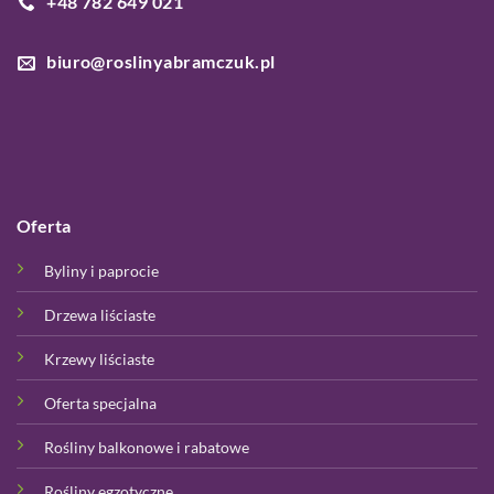
+48 782 649 021
biuro@roslinyabramczuk.pl
Oferta
Byliny i paprocie
Drzewa liściaste
Krzewy liściaste
Oferta specjalna
Rośliny balkonowe i rabatowe
Rośliny egzotyczne