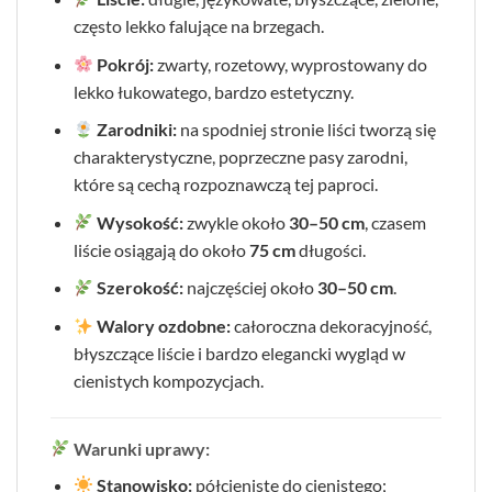
często lekko falujące na brzegach.
Pokrój:
zwarty, rozetowy, wyprostowany do
lekko łukowatego, bardzo estetyczny.
Zarodniki:
na spodniej stronie liści tworzą się
charakterystyczne, poprzeczne pasy zarodni,
które są cechą rozpoznawczą tej paproci.
Wysokość:
zwykle około
30–50 cm
, czasem
liście osiągają do około
75 cm
długości.
Szerokość:
najczęściej około
30–50 cm
.
Walory ozdobne:
całoroczna dekoracyjność,
błyszczące liście i bardzo elegancki wygląd w
cienistych kompozycjach.
Warunki uprawy:
Stanowisko:
półcieniste do cienistego;