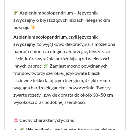
Asplenium scolopendrium – Języcznik
zwyczajny o błyszczących liściach i eleganckim
pokroju
Asplenium scolopendrium
, czyli
języcznik
zwyczajny
, to wyjątkowo dekoracyjna, zimozielona
paproć ceniona za długie, całobrzegie, błyszczące
liście, które wyraźnie odróżniają ją od większości
innych paproci
Zamiast mocno powcinanych
frondów tworzy szerokie, językowate blaszki
liściowe z lekko falującym brzegiem, dzięki czemu
wygląda bardzo elegancko i nowocześnie. Tworzy
zwarte rozety i zwykle dorasta do około
30–50 cm
wysokości oraz podobnej szerokości.
Cechy charakterystyczne:
Liście:
długie, językowate, błyszczące, zielone,