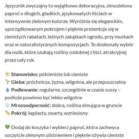
Języcznik zwyczajny to wyjątkowo dekoracyjna, zimozielona
paproć o długich, gładkich, językowatych liściach w
intensywnie zielonym kolorze. Wyróżnia się eleganckim,
uporządkowanym pokrojem i pięknie prezentuje się w
cienistych rabatach, leśnych zakątkach ogrodu, przy murkach
oraz w naturalistycznych kompozycjach. To doskonały wybór
dla osób, które szukają rośliny ozdobnej z liści, atrakcyjnej
przez cały rok.
Stanowisko:
półcieniste lub cieniste
Gleba:
próchnicza, żyzna, wilgotna, ale przepuszczalna
Podlewanie:
regularne, szczególnie w czasie suszy –
podłoże powinno być lekko wilgotne
Mrozoodporność:
dobra, roślina zimująca w gruncie
Pokrój:
kępiasty, zwarty, wzniesiony
Dodaj do koszyka i wybierz paproć, która zachwyca
soczyście zielonym ulistnieniem i pięknie ożywia cieniste