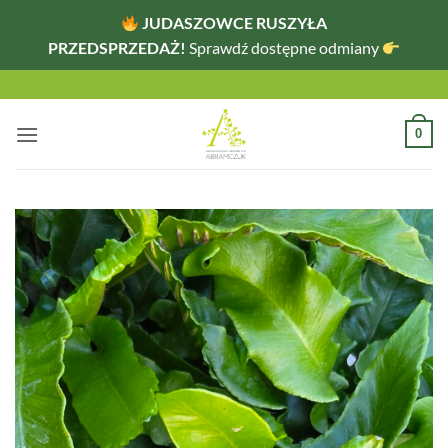
JUDASZOWCE RUSZYŁA
PRZEDSPRZEDAŻ!
Sprawdź dostępne odmiany
Przewiń
do
zawartości
0