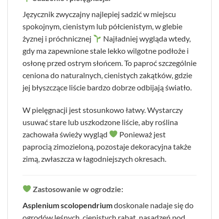
Języcznik zwyczajny najlepiej sadzić w miejscu
spokojnym, cienistym lub półcienistym, w glebie
żyznej i próchnicznej
Najładniej wygląda wtedy,
gdy ma zapewnione stale lekko wilgotne podłoże i
osłonę przed ostrym słońcem. To paproć szczególnie
ceniona do naturalnych, cienistych zakątków, gdzie
jej błyszczące liście bardzo dobrze odbijają światło.
W pielęgnacji jest stosunkowo łatwy. Wystarczy
usuwać stare lub uszkodzone liście, aby roślina
zachowała świeży wygląd
Ponieważ jest
paprocią zimozieloną, pozostaje dekoracyjna także
zimą, zwłaszcza w łagodniejszych okresach.
Zastosowanie w ogrodzie:
Asplenium scolopendrium
doskonale nadaje się do
ogrodów leśnych, cienistych rabat, nasadzeń pod