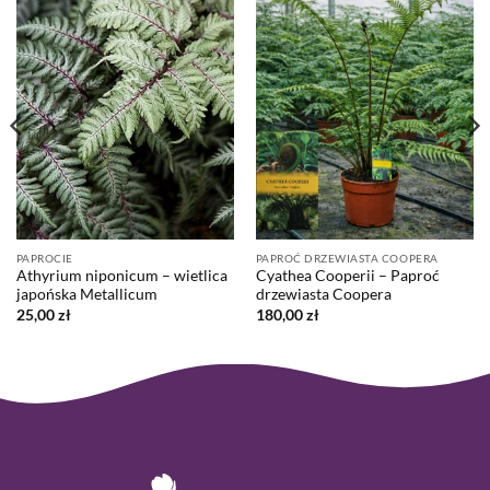
PAPROCIE
PAPROĆ DRZEWIASTA COOPERA
Athyrium niponicum – wietlica
Cyathea Cooperii – Paproć
japońska Metallicum
drzewiasta Coopera
25,00
zł
180,00
zł