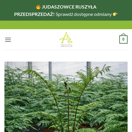
JUDASZOWCE RUSZYŁA
PRZEDSPRZEDAŻ!
Sprawdź dostępne odmiany
Przewiń
do
zawartości
0