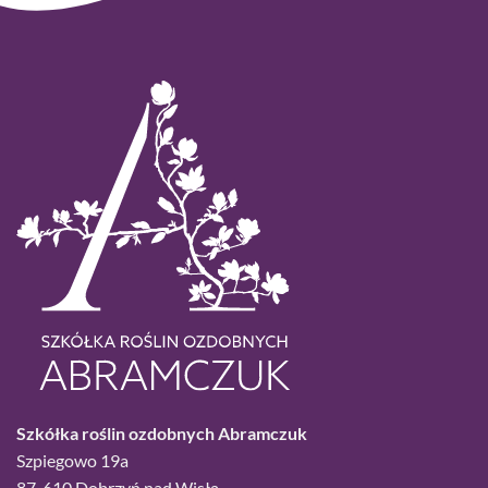
Szkółka roślin ozdobnych Abramczuk
Szpiegowo 19a
87-610 Dobrzyń nad Wisłą