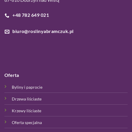
+48 782 649 021
biuro@roslinyabramczuk.pl
Oferta
Byliny i paprocie
Drzewa liściaste
Krzewy liściaste
Oferta specjalna