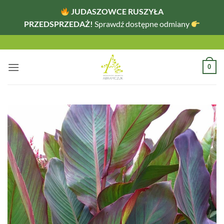
JUDASZOWCE RUSZYŁA
PRZEDSPRZEDAŻ!
Sprawdź dostępne odmiany
Przewiń
do
zawartości
0