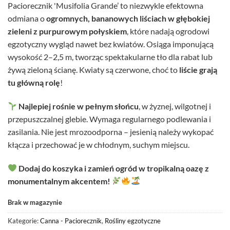
Paciorecznik 'Musifolia Grande’ to niezwykle efektowna
odmiana o
ogromnych, bananowych liściach w głębokiej
zieleni z purpurowym połyskiem
, które nadają ogrodowi
egzotyczny wygląd nawet bez kwiatów. Osiąga imponującą
wysokość 2–2,5 m, tworząc spektakularne tło dla rabat lub
żywą zieloną ścianę. Kwiaty są czerwone, choć to
liście grają
tu główną rolę
!
Najlepiej rośnie w pełnym słońcu
, w żyznej, wilgotnej i
przepuszczalnej glebie. Wymaga regularnego podlewania i
zasilania. Nie jest mrozoodporna – jesienią należy wykopać
kłącza i przechować je w chłodnym, suchym miejscu.
Dodaj do koszyka i zamień ogród w tropikalną oazę z
monumentalnym akcentem!
Brak w magazynie
Kategorie:
Canna - Paciorecznik
,
Rośliny egzotyczne