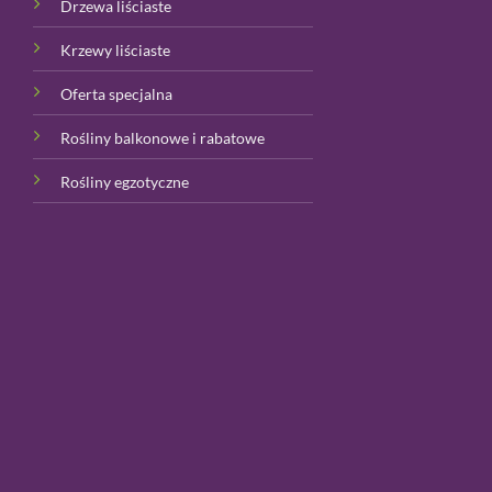
Drzewa liściaste
Krzewy liściaste
Oferta specjalna
Rośliny balkonowe i rabatowe
Rośliny egzotyczne