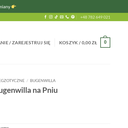
miany
+48 782 649 021
IE / ZAREJESTRUJ SIĘ
KOSZYK /
0,00
ZŁ
0
 EGZOTYCZNE
/
BUGENWILLA
ugenwilla na Pniu
tyczne