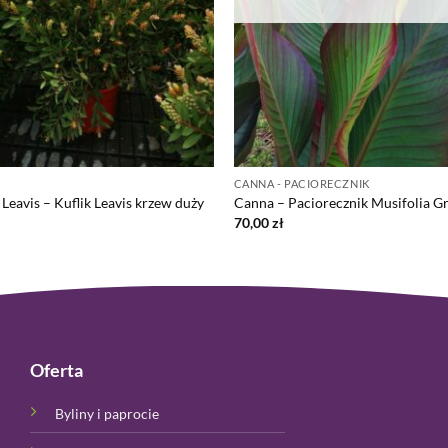
CANNA - PACIORECZNIK
Leavis – Kuflik Leavis krzew duży
Canna – Paciorecznik Musifolia G
70,00
zł
Oferta
Byliny i paprocie