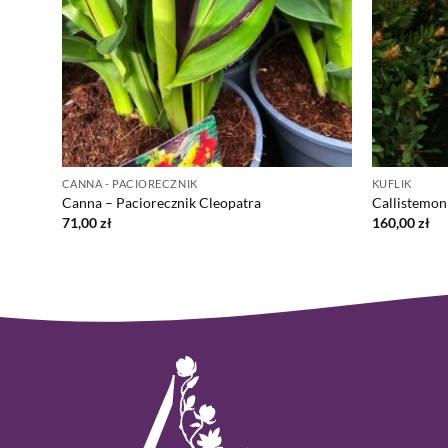
CANNA - PACIORECZNIK
KUFLIK
Canna – Paciorecznik Cleopatra
Callistemon 
71,00
zł
160,00
zł