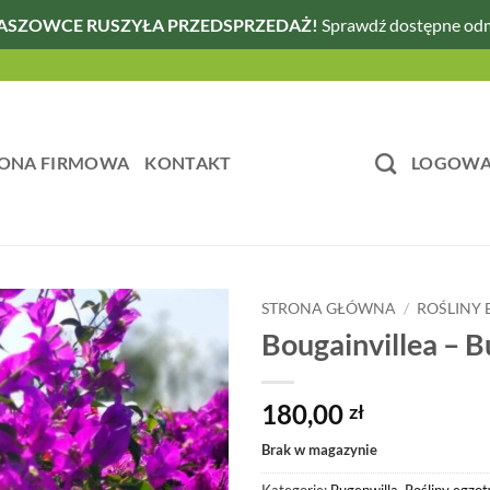
ASZOWCE RUSZYŁA PRZEDSPRZEDAŻ!
Sprawdź dostępne od
ONA FIRMOWA
KONTAKT
LOGOWAN
STRONA GŁÓWNA
/
ROŚLINY
Bougainvillea – B
180,00
zł
Brak w magazynie
Kategorie:
Bugenwilla
,
Rośliny egzo