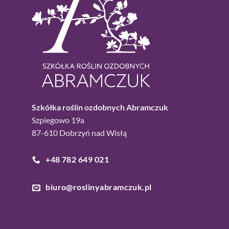
Szkółka roślin ozdobnych Abramczuk
Szpiegowo 19a
87-610 Dobrzyń nad Wisłą
+48 782 649 021
biuro@roslinyabramczuk.pl