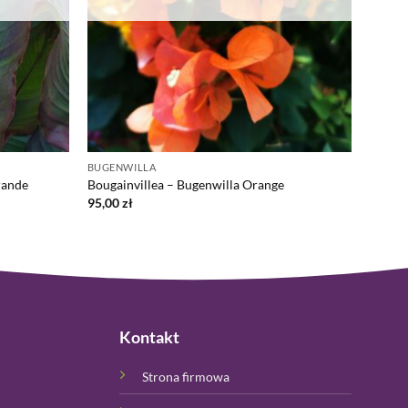
BUGENWILLA
rande
Bougainvillea – Bugenwilla Orange
95,00
zł
Kontakt
Strona firmowa