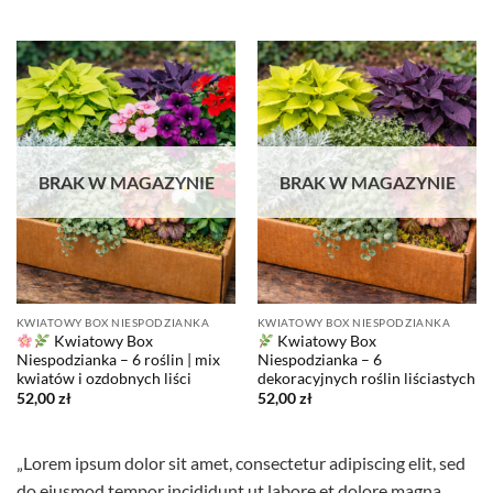
BRAK W MAGAZYNIE
BRAK W MAGAZYNIE
KWIATOWY BOX NIESPODZIANKA
KWIATOWY BOX NIESPODZIANKA
Kwiatowy Box
Kwiatowy Box
Niespodzianka – 6 roślin | mix
Niespodzianka – 6
kwiatów i ozdobnych liści
dekoracyjnych roślin liściastych
52,00
zł
52,00
zł
„Lorem ipsum dolor sit amet, consectetur adipiscing elit, sed
do eiusmod tempor incididunt ut labore et dolore magna