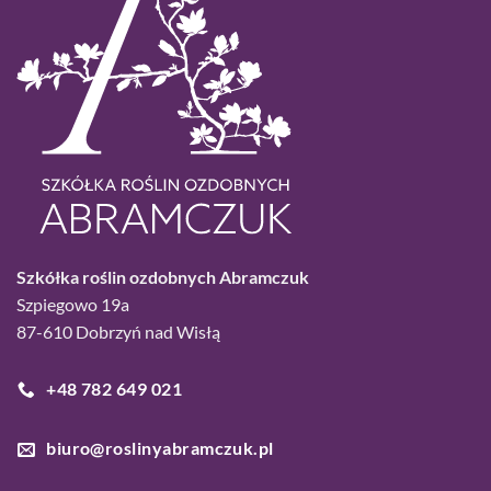
Szkółka roślin ozdobnych Abramczuk
Szpiegowo 19a
87-610 Dobrzyń nad Wisłą
+48 782 649 021
biuro@roslinyabramczuk.pl