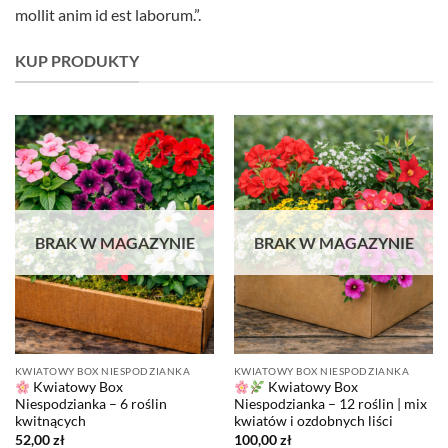
mollit anim id est laborum.”.
KUP PRODUKTY
BRAK W MAGAZYNIE
BRAK W MAGAZYNIE
KWIATOWY BOX NIESPODZIANKA
KWIATOWY BOX NIESPODZIANKA
Kwiatowy Box
Kwiatowy Box
Niespodzianka – 6 roślin
Niespodzianka – 12 roślin | mix
kwitnących
kwiatów i ozdobnych liści
52,00
zł
100,00
zł