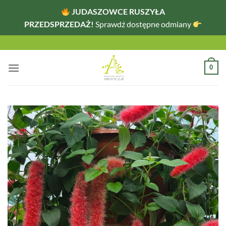
JUDASZOWCE RUSZYŁA
PRZEDSPRZEDAŻ!
Sprawdź dostępne odmiany
Przewiń
do
zawartości
0