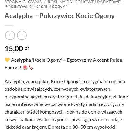
STRONA GŁÓWNA
/
ROŚLINY BALKONOWE I RABATOWE
/
POKRZYWIEC "KOCIE OGONY"
Acalypha – Pokrzywiec Kocie Ogony
15,00
zł
Acalypha 'Kocie Ogony’ – Egzotyczny Akcent Pełen
Energii!
Acalypha, znana jako
„Kocie Ogony”
, to oryginalna roślina
ozdobna o zwisających, czerwonych kwiatostanach
przypominających puszyste ogonki. Jej dekoracyjne, zielone
liście i intensywnie wybarwione kwiaty nadają egzotyczny
charakter każdej kompozycji. Idealna do donic, wiszących
koszy i balkonowych skrzynek – przyciąga wzrok i dodaje
lekkości aranżacjom. Dorasta do 30–50 cm wysokości.