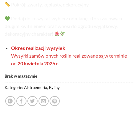
Pokrój: zwarty, kępiasty, dekoracyjny
Dodaj do koszyka i wybierz odmianę, która zachwyca
długim kwitnieniem oraz wnosi do ogrodu wyjątkowy,
dekoracyjny charakter!
Okres realizacji wysyłek
Wysyłki zamówionych roślin realizowane są w terminie
od
20 kwietnia 2026 r.
Brak w magazynie
Kategorie:
Alstroemeria
,
Byliny