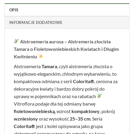
OPIS
INFORMACJE DODATKOWE
Alstroemeria aurosa – Alstremeria złocista
Tamara o Fioletowoniebieskich Kwiatach i Długim
Kwitnieniu
Alstroemeria
Tamara
, czyli alstremeria złocista o
wyjątkowo eleganckim, chłodnym wybarwieniu, to
kompaktowa odmiana z serii
Colorita®
, ceniona za
dekoracyjne kwiaty i bardzo dobry pokrój do
uprawy w pojemnikach oraz na rabatach
Vitroflora podaje dla tej odmiany barwę
fioletowoniebieską
, wzrost
kompaktowy
, pokrój
wzniesiony
oraz wysokość
25–35 cm
. Seria
Colorita®
jest z kolei opisywana jako grupa
alstremerii przeznaczona do ogrodu, na taras,