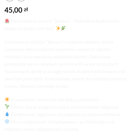
45,00
zł
Alstroemeria aurora 'Tamara’ – Efektowne kwitnienie i
elegancja przez całe lato!
Alstremeria złocista 'Tamara’ to piękna odmiana, która
zachwyca dekoracyjnymi kwiatami i wnosi do ogrodu
świeżość oraz wyrazisty, elegancki akcent. Doskonale
prezentuje się na rabatach, w donicach i w kompozycjach
sezonowych, gdzie przyciąga wzrok długim kwitnieniem oraz
zwartym pokrojem. To doskonały wybór do aranżacji pełnych
koloru, lekkości i letniego uroku.
Stanowisko: słoneczne lub lekko półcieniste
Gleba: żyzna, przepuszczalna, umiarkowanie wilgotna
Podlewanie: regularne, szczególnie w czasie kwitnienia
Mrozoodporność: umiarkowana – w chłodniejszych
rejonach warto zabezpieczać na zimę