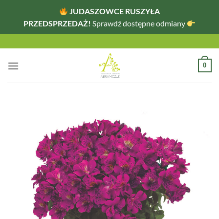
JUDASZOWCE RUSZYŁA
PRZEDSPRZEDAŻ!
Sprawdź dostępne odmiany
Przewiń
do
zawartości
0