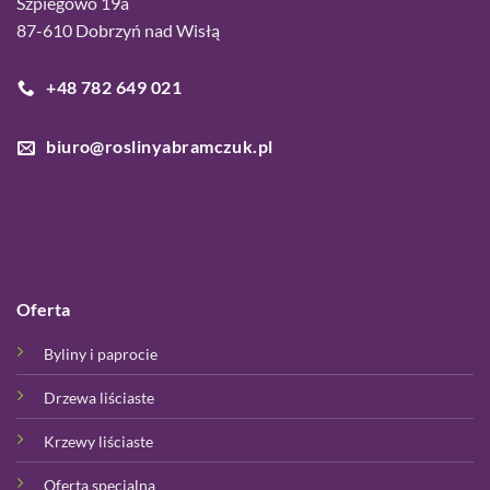
Szpiegowo 19a
87-610 Dobrzyń nad Wisłą
+48 782 649 021
biuro@roslinyabramczuk.pl
Oferta
Byliny i paprocie
Drzewa liściaste
Krzewy liściaste
Oferta specjalna