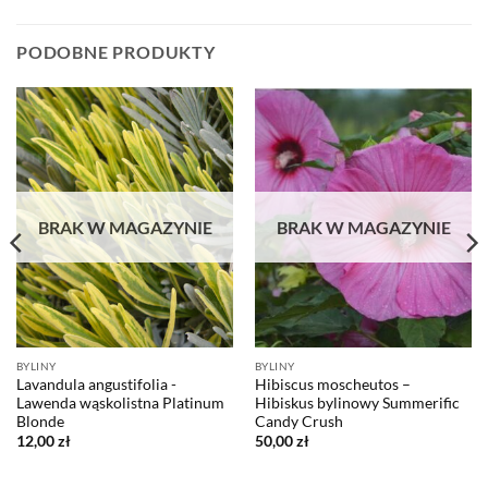
PODOBNE PRODUKTY
BRAK W MAGAZYNIE
BRAK W MAGAZYNIE
BYLINY
BYLINY
Lavandula angustifolia -
Hibiscus moscheutos –
Lawenda wąskolistna Platinum
Hibiskus bylinowy Summerific
Blonde
Candy Crush
12,00
zł
50,00
zł