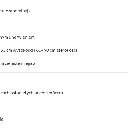
e niezapominajki
lonym unerwieniem
0–50 cm wysokości i 60–90 cm szerokości
a cieniste miejsca
jscach osłoniętych przed słońcem
ia