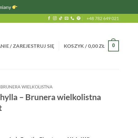
miany
+48 782 649 021
IE / ZAREJESTRUJ SIĘ
KOSZYK /
0,00
ZŁ
0
BRUNERA WIELKOLISTNA
ylla – Brunera wielkolistna
t