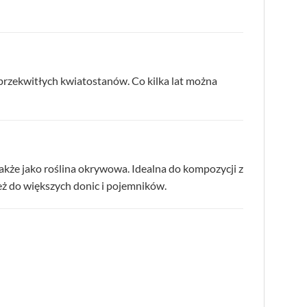
e przekwitłych kwiatostanów. Co kilka lat można
akże jako roślina okrywowa. Idealna do kompozycji z
ież do większych donic i pojemników.