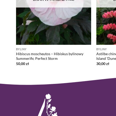
BYLINY
BYLINY
zwonny
Hibiscus moscheutos – Hibiskus bylinowy
Astilbe chin
Summerific Perfect Storm
Island 'Dune
50,00
zł
30,00
zł