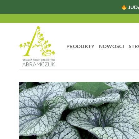
JUD
Przewiń
do
zawartości
PRODUKTY
NOWOŚCI
STR