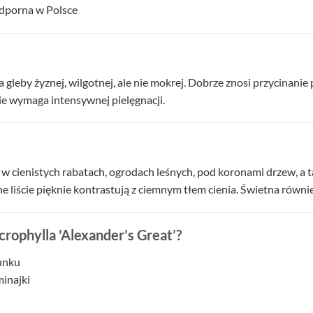
odporna w Polsce
a gleby żyznej, wilgotnej, ale nie mokrej. Dobrze znosi przycinani
Nie wymaga intensywnej pielęgnacji.
 w cienistych rabatach, ogrodach leśnych, pod koronami drzew, a t
ne liście pięknie kontrastują z ciemnym tłem cienia. Świetna równ
ophylla 'Alexander’s Great’?
sunku
inajki