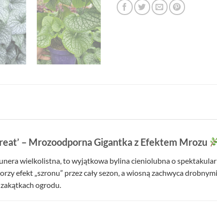
Great’ – Mrozoodporna Gigantka z Efektem Mrozu
brunera wielkolistna, to wyjątkowa bylina cieniolubna o spektakul
rzy efekt „szronu” przez cały sezon, a wiosną zachwyca drobnym
 zakątkach ogrodu.