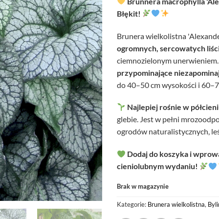
Brunnera macrophylla 'Ale
Błękit!
Brunera wielkolistna 'Alexande
ogromnych, sercowatych liś
ciemnozielonym unerwieniem. 
przypominające niezapominaj
do 40–50 cm wysokości i 60–7
Najlepiej rośnie w półcieni
glebie. Jest w pełni mrozoodp
ogrodów naturalistycznych, leś
Dodaj do koszyka i wprow
cieniolubnym wydaniu!
Brak w magazynie
Kategorie:
Brunera wielkolistna
,
Byl