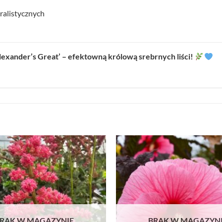
ralistycznych
lexander’s Great’ – efektowną królową srebrnych liści!
RAK W MAGAZYNIE
BRAK W MAGAZYN