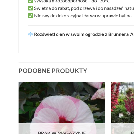
Wysoka mrozoodporność – do -30°C
Świetna do rabat, pod drzewa i do nasadzeń natu
Niezwykle dekoracyjna i łatwa w uprawie bylina
Rozświetl cień w swoim ogrodzie z Brunnera 'A
PODOBNE PRODUKTY
BRAK W MAGAZYNIE
B