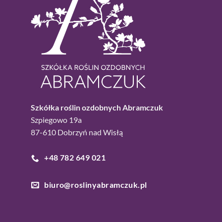
Szkółka roślin ozdobnych Abramczuk
Szpiegowo 19a
87-610 Dobrzyń nad Wisłą
+48 782 649 021
biuro@roslinyabramczuk.pl