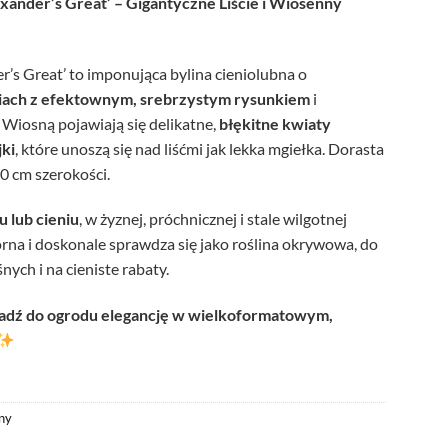
xander’s Great’ – Gigantyczne Liście i Wiosenny
r’s Great’ to imponująca bylina cieniolubna o
ciach z efektownym, srebrzystym rysunkiem
i
Wiosną pojawiają się delikatne,
błękitne kwiaty
ki
, które unoszą się nad liśćmi jak lekka mgiełka. Dorasta
0 cm szerokości.
u lub cieniu
, w żyznej, próchnicznej i stale wilgotnej
orna i doskonale sprawdza się jako roślina okrywowa, do
nych i na cieniste rabaty.
adź do ogrodu elegancję w wielkoformatowym,
iny