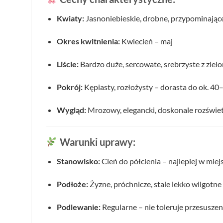
Kwiaty:
Jasnoniebieskie, drobne, przypominając
Okres kwitnienia:
Kwiecień – maj
Liście:
Bardzo duże, sercowate, srebrzyste z zie
Pokrój:
Kępiasty, rozłożysty – dorasta do ok. 4
Wygląd:
Mrozowy, elegancki, doskonale rozświetl
Warunki uprawy:
Stanowisko:
Cień do półcienia – najlepiej w mie
Podłoże:
Żyzne, próchnicze, stale lekko wilgotne
Podlewanie:
Regularne – nie toleruje przesuszen