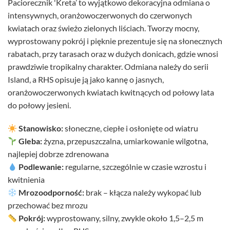
Paciorecznik 'Kreta’ to wyjątkowo dekoracyjna odmiana o
intensywnych, oranżowoczerwonych do czerwonych
kwiatach oraz świeżo zielonych liściach. Tworzy mocny,
wyprostowany pokrój i pięknie prezentuje się na słonecznych
rabatach, przy tarasach oraz w dużych donicach, gdzie wnosi
prawdziwie tropikalny charakter. Odmiana należy do serii
Island, a RHS opisuje ją jako kannę o jasnych,
oranżowoczerwonych kwiatach kwitnących od połowy lata
do połowy jesieni.
Stanowisko:
słoneczne, ciepłe i osłonięte od wiatru
Gleba:
żyzna, przepuszczalna, umiarkowanie wilgotna,
najlepiej dobrze zdrenowana
Podlewanie:
regularne, szczególnie w czasie wzrostu i
kwitnienia
Mrozoodporność:
brak – kłącza należy wykopać lub
przechować bez mrozu
Pokrój:
wyprostowany, silny, zwykle około 1,5–2,5 m