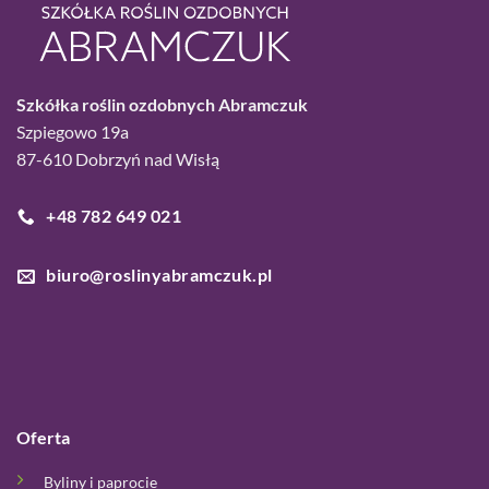
Szkółka roślin ozdobnych Abramczuk
Szpiegowo 19a
87-610 Dobrzyń nad Wisłą
+48 782 649 021
biuro@roslinyabramczuk.pl
Oferta
Byliny i paprocie