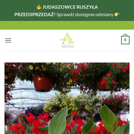
JUDASZOWCE RUSZYŁA
PRZEDSPRZEDAŻ!
Sprawdź dostępne odmiany
Przewiń
do
zawartości
0