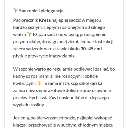
Sadzenie i pielęgnacja:
Paciorecznik
Kreta
najlepiej sadzić w miejscu
bardzo jasnym, ciepłym i osłoniętym od silnego
wiatru
Kłącza sadzi się wiosną, po ustąpieniu
przymrozków, do nagrzanej ziemi. Jedna z instrukcji
zaleca sadzenie w rozstawie około
30–45 cm
i
płytkie przykrycie kłączy ziemią.
W sezonie warto go regularnie podlewać i zasilać, bo
kanny są roślinami silnie rosnącymi i obficie
kwitnącymi
Ta sama instrukcja szkółkarska
zaleca nawożenie azotowe dolistne oraz usuwanie
przekwitłych kwiatów i nasienników dla lepszego
wyglądu rośliny.
Jesienią, po pierwszym chłodzie, najlepiej wykopać
kłącza i przechować je w suchym, chłodnym miejscu