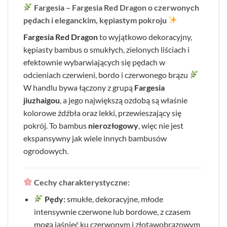
Fargesia – Fargesia Red Dragon o czerwonych
pędach i eleganckim, kępiastym pokroju
Fargesia Red Dragon
to wyjątkowo dekoracyjny,
kępiasty bambus o smukłych, zielonych liściach i
efektownie wybarwiających się pędach w
odcieniach czerwieni, bordo i czerwonego brązu
W handlu bywa łączony z grupą
Fargesia
jiuzhaigou
, a jego największą ozdobą są właśnie
kolorowe źdźbła oraz lekki, przewieszający się
pokrój. To bambus
nierozłogowy
, więc nie jest
ekspansywny jak wiele innych bambusów
ogrodowych.
Cechy charakterystyczne:
Pędy:
smukłe, dekoracyjne, młode
intensywnie czerwone lub bordowe, z czasem
mogą jaśnieć ku czerwonym i złotawobrązowym