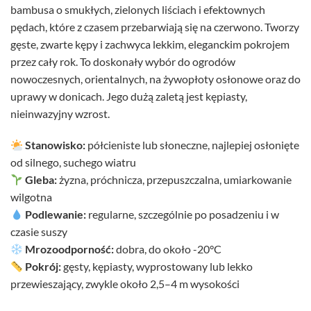
bambusa o smukłych, zielonych liściach i efektownych
pędach, które z czasem przebarwiają się na czerwono. Tworzy
gęste, zwarte kępy i zachwyca lekkim, eleganckim pokrojem
przez cały rok. To doskonały wybór do ogrodów
nowoczesnych, orientalnych, na żywopłoty osłonowe oraz do
uprawy w donicach. Jego dużą zaletą jest kępiasty,
nieinwazyjny wzrost.
Stanowisko:
półcieniste lub słoneczne, najlepiej osłonięte
od silnego, suchego wiatru
Gleba:
żyzna, próchnicza, przepuszczalna, umiarkowanie
wilgotna
Podlewanie:
regularne, szczególnie po posadzeniu i w
czasie suszy
Mrozoodporność:
dobra, do około -20°C
Pokrój:
gęsty, kępiasty, wyprostowany lub lekko
przewieszający, zwykle około 2,5–4 m wysokości