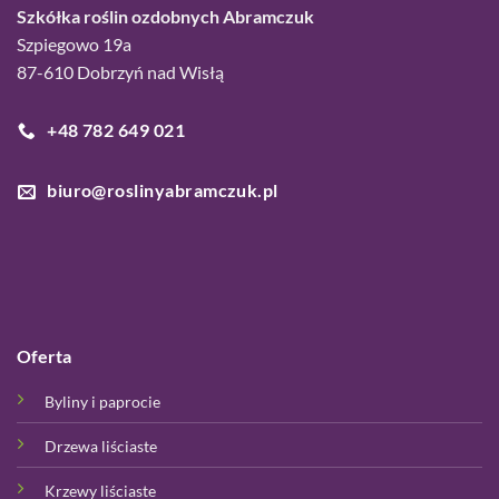
Szkółka roślin ozdobnych Abramczuk
Szpiegowo 19a
87-610 Dobrzyń nad Wisłą
+48 782 649 021
biuro@roslinyabramczuk.pl
Oferta
Byliny i paprocie
Drzewa liściaste
Krzewy liściaste