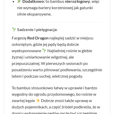
Dodatkowo:
to bambus
nierozłogowy
, więc
nie wymaga bariery korzeniowej jak gatunki
silnie ekspansywne.
Sadzenie i pielęgnacja:
Fargesię
Red Dragon
najlepiej sadzić w miejscu
osłoniętym, gdzie jej pędy będą dobrze
wyeksponowane
Najładniej rośnie w glebie
żyznej i umiarkowanie wilgotnej, ale
przepuszczalnej. W pierwszych sezonach po
posadzeniu warto pilnować podlewania, szczególnie
latem i podczas suchej, wietrznej pogody.
To bambus stosunkowo łatwy w uprawie i bardzo
wygodny do ogrodu przydomowego, bo rośnie w
zwartej kępie
Dobrze znosi także uprawę w
dużych pojemnikach, a część źródeł podkreśla, że w
donicy wybarwienie pędów może być szczególnie