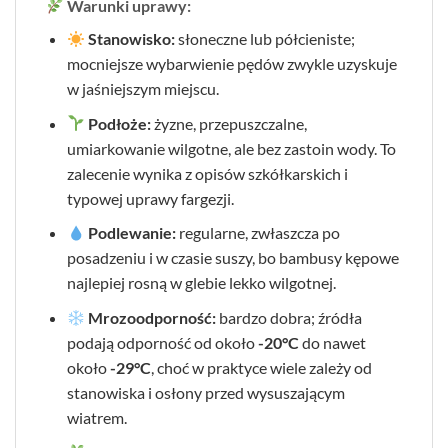
Warunki uprawy:
Stanowisko:
słoneczne lub półcieniste;
mocniejsze wybarwienie pędów zwykle uzyskuje
w jaśniejszym miejscu.
Podłoże:
żyzne, przepuszczalne,
umiarkowanie wilgotne, ale bez zastoin wody. To
zalecenie wynika z opisów szkółkarskich i
typowej uprawy fargezji.
Podlewanie:
regularne, zwłaszcza po
posadzeniu i w czasie suszy, bo bambusy kępowe
najlepiej rosną w glebie lekko wilgotnej.
Mrozoodporność:
bardzo dobra; źródła
podają odporność od około
-20°C
do nawet
około
-29°C
, choć w praktyce wiele zależy od
stanowiska i osłony przed wysuszającym
wiatrem.