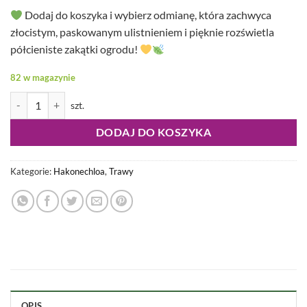
Dodaj do koszyka i wybierz odmianę, która zachwyca
złocistym, paskowanym ulistnieniem i pięknie rozświetla
półcieniste zakątki ogrodu!
82 w magazynie
ilość Hakonechloa macra - Hakonechloa smukła Aureola
DODAJ DO KOSZYKA
Kategorie:
Hakonechloa
,
Trawy
OPIS