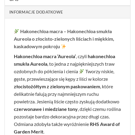
INFORMACJE DODATKOWE
Hakonechloa macra – Hakonechloa smukła
Aureola o złocisto-zielonych liściach i miękkim,
kaskadowym pokroju
Hakonechloa macra ‘Aureola’
, czyli
hakonechloa
smukła Aureola
, to jedna z najpiękniejszych traw
ozdobnych do półcienia i cienia
Tworzy niskie,
gęste, przewieszające się kępy z liści w kolorze
złocistożółtym z zielonym paskowaniem
, które
delikatnie falują przy najmniejszym ruchu
powietrza. Jesienią liście często zyskują dodatkowo
czerwonawe i miedziane tony
, dzięki czemu roślina
pozostaje bardzo dekoracyjna przez długi czas.
Odmiana zdobyła także wyróżnienie
RHS Award of
Garden Merit
.