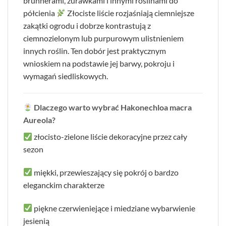
brunnerami, żurawkami i innymi roślinami do
półcienia
Złociste liście rozjaśniają ciemniejsze
zakątki ogrodu i dobrze kontrastują z
ciemnozielonym lub purpurowym ulistnieniem
innych roślin. Ten dobór jest praktycznym
wnioskiem na podstawie jej barwy, pokroju i
wymagań siedliskowych.
Dlaczego warto wybrać Hakonechloa macra
Aureola?
złocisto-zielone liście dekoracyjne przez cały
sezon
miękki, przewieszający się pokrój o bardzo
eleganckim charakterze
piękne czerwieniejące i miedziane wybarwienie
jesienią