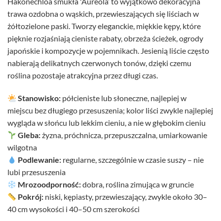
Hakonechloa smukła 'Aureola’ to wyjątkowo dekoracyjna
trawa ozdobna o wąskich, przewieszających się liściach w
żółtozielone paski. Tworzy eleganckie, miękkie kępy, które
pięknie rozjaśniają cieniste rabaty, obrzeża ścieżek, ogrody
japońskie i kompozycje w pojemnikach. Jesienią liście często
nabierają delikatnych czerwonych tonów, dzięki czemu
roślina pozostaje atrakcyjna przez długi czas.
Stanowisko:
półcieniste lub słoneczne, najlepiej w
miejscu bez długiego przesuszenia; kolor liści zwykle najlepiej
wygląda w słońcu lub lekkim cieniu, a nie w głębokim cieniu
Gleba:
żyzna, próchnicza, przepuszczalna, umiarkowanie
wilgotna
Podlewanie:
regularne, szczególnie w czasie suszy – nie
lubi przesuszenia
Mrozoodporność:
dobra, roślina zimująca w gruncie
Pokrój:
niski, kępiasty, przewieszający, zwykle około 30–
40 cm wysokości i 40–50 cm szerokości