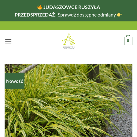
JUDASZOWCE RUSZYŁA
PRZEDSPRZEDAŻ!
Sprawdź dostępne odmiany
Przewiń
do
zawartości
0
Nowość