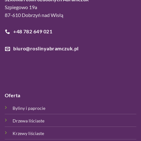
Szpiegowo 19a
87-610 Dobrzyń nad Wisłą
+48 782 649 021
biuro@roslinyabramczuk.pl
Oferta
Byliny i paprocie
Drzewa liściaste
Krzewy liściaste