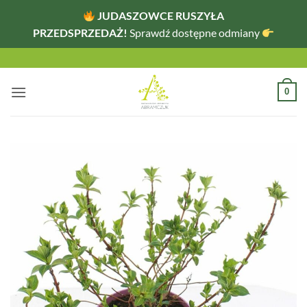
JUDASZOWCE RUSZYŁA
PRZEDSPRZEDAŻ!
Sprawdź dostępne odmiany
Przewiń
do
zawartości
0