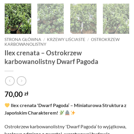
STRONA GŁÓWNA
/
KRZEWY LIŚCIASTE
/
OSTROKRZEW
KARBOWANOLISTNY
Ilex crenata – Ostrokrzew
karbowanolistny Dwarf Pagoda
70,00
zł
Ilex crenata 'Dwarf Pagoda’ – Miniaturowa Struktura z
Japońskim Charakterem!
Ostrokrzew karbowanolistny 'Dwarf Pagoda’ to wyjątkowa,
karłowa odmiana o zwartej, warstwowej budowie
,