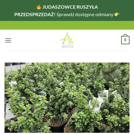
JUDASZOWCE RUSZYŁA
PRZEDSPRZEDAŻ!
Sprawdź dostępne odmiany
Przewiń
do
zawartości
0