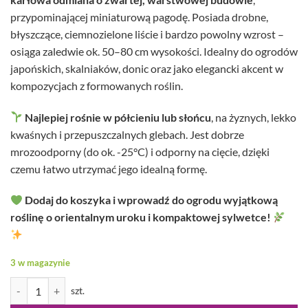
przypominającej miniaturową pagodę. Posiada drobne,
błyszczące, ciemnozielone liście i bardzo powolny wzrost –
osiąga zaledwie ok. 50–80 cm wysokości. Idealny do ogrodów
japońskich, skalniaków, donic oraz jako elegancki akcent w
kompozycjach z formowanych roślin.
Najlepiej rośnie w półcieniu lub słońcu
, na żyznych, lekko
kwaśnych i przepuszczalnych glebach. Jest dobrze
mrozoodporny (do ok. -25°C) i odporny na cięcie, dzięki
czemu łatwo utrzymać jego idealną formę.
Dodaj do koszyka i wprowadź do ogrodu wyjątkową
roślinę o orientalnym uroku i kompaktowej sylwetce!
3 w magazynie
ilość Ilex crenata - Ostrokrzew karbowanolistny Dwarf Pagoda