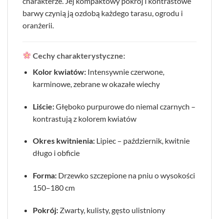
charakterze. Jej kompaktowy pokrój i kontrastowe
barwy czynią ją ozdobą każdego tarasu, ogrodu i
oranżerii.
Cechy charakterystyczne:
Kolor kwiatów:
Intensywnie czerwone,
karminowe, zebrane w okazałe wiechy
Liście:
Głęboko purpurowe do niemal czarnych –
kontrastują z kolorem kwiatów
Okres kwitnienia:
Lipiec – październik, kwitnie
długo i obficie
Forma:
Drzewko szczepione na pniu o wysokości
150–180 cm
Pokrój:
Zwarty, kulisty, gęsto ulistniony