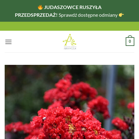
JUDASZOWCE RUSZYŁA
PRZEDSPRZEDAŻ!
Sprawdź dostępne odmiany
Przewiń
do
zawartości
0