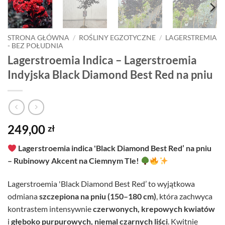
STRONA GŁÓWNA
/
ROŚLINY EGZOTYCZNE
/
LAGERSTREMIA
- BEZ POŁUDNIA
Lagerstroemia Indica – Lagerstroemia
Indyjska Black Diamond Best Red na pniu
249,00
zł
Lagerstroemia indica 'Black Diamond Best Red’ na pniu
– Rubinowy Akcent na Ciemnym Tle!
Lagerstroemia 'Black Diamond Best Red’ to wyjątkowa
odmiana
szczepiona na pniu (150–180 cm)
, która zachwyca
kontrastem intensywnie
czerwonych, krepowych kwiatów
i
głęboko purpurowych, niemal czarnych liści
. Kwitnie