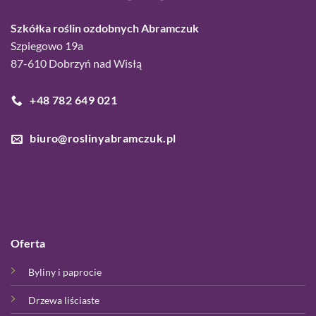
Szkółka roślin ozdobnych Abramczuk
Szpiegowo 19a
87-610 Dobrzyń nad Wisłą
+48 782 649 021
biuro@roslinyabramczuk.pl
Oferta
Byliny i paprocie
Drzewa liściaste