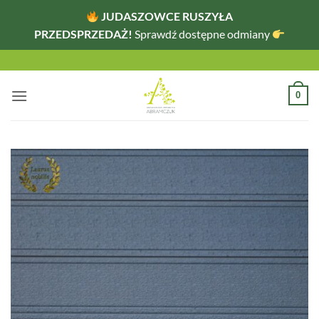
JUDASZOWCE RUSZYŁA
PRZEDSPRZEDAŻ!
Sprawdź dostępne odmiany
Przewiń
do
zawartości
0