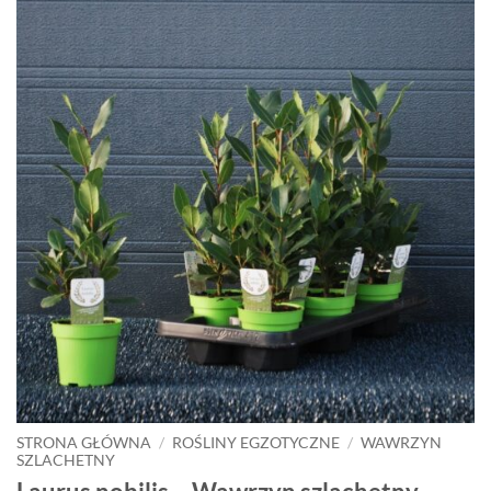
STRONA GŁÓWNA
/
ROŚLINY EGZOTYCZNE
/
WAWRZYN
SZLACHETNY