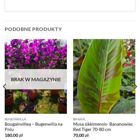
PODOBNE PRODUKTY
BRAK W MAGAZYNIE
BUGENWILLA
BANAN
Bougainvillea – Bugenwilla na
Musa sikkimensis- Bananowiec
Pniu
Red Tiger 70-80 cm
180,00
zł
70,00
zł