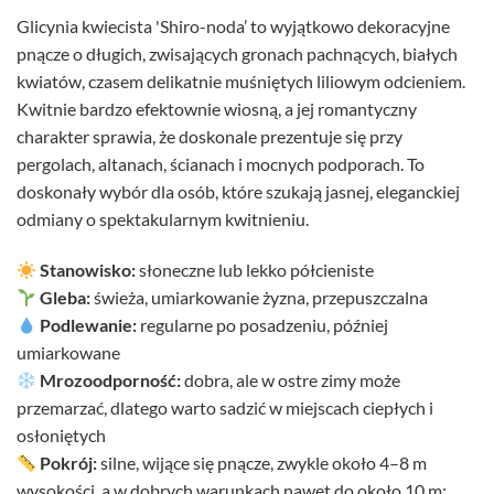
Glicynia kwiecista 'Shiro-noda’ to wyjątkowo dekoracyjne
pnącze o długich, zwisających gronach pachnących, białych
kwiatów, czasem delikatnie muśniętych liliowym odcieniem.
Kwitnie bardzo efektownie wiosną, a jej romantyczny
charakter sprawia, że doskonale prezentuje się przy
pergolach, altanach, ścianach i mocnych podporach. To
doskonały wybór dla osób, które szukają jasnej, eleganckiej
odmiany o spektakularnym kwitnieniu.
Stanowisko:
słoneczne lub lekko półcieniste
Gleba:
świeża, umiarkowanie żyzna, przepuszczalna
Podlewanie:
regularne po posadzeniu, później
umiarkowane
Mrozoodporność:
dobra, ale w ostre zimy może
przemarzać, dlatego warto sadzić w miejscach ciepłych i
osłoniętych
Pokrój:
silne, wijące się pnącze, zwykle około 4–8 m
wysokości, a w dobrych warunkach nawet do około 10 m;