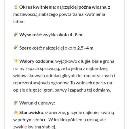
Okres kwitnienia:
najczęściej
późna wiosna
, z
możliwością słabszego powtarzania kwitnienia
latem.
Wysokość:
zwykle około
4–8 m
.
Szerokość:
najczęściej około
2,5–4 m
.
Walory ozdobne:
wyjątkowo długie, białe grona
i silny zapach sprawiają, że to jedna z najbardziej
widowiskowych odmian glicynii do romantycznych i
reprezentacyjnych ogrodów. To wniosek oparty na
opisie długości gron, barwy i zapachu tej odmiany.
Warunki uprawy:
Stanowisko:
słoneczne; glicynie najlepiej kwitną
w pełnym słońcu. W lekkim półcieniu rosną, ale
zwykle kwitną słabiej.