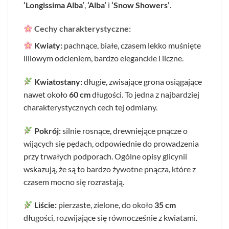
‘Longissima Alba’
,
‘Alba’
i
‘Snow Showers’
.
Cechy charakterystyczne:
Kwiaty:
pachnące, białe, czasem lekko muśnięte
liliowym odcieniem, bardzo eleganckie i liczne.
Kwiatostany:
długie, zwisające grona osiągające
nawet około
60 cm
długości. To jedna z najbardziej
charakterystycznych cech tej odmiany.
Pokrój:
silnie rosnące, drewniejące pnącze o
wijących się pędach, odpowiednie do prowadzenia
przy trwałych podporach. Ogólne opisy glicynii
wskazują, że są to bardzo żywotne pnącza, które z
czasem mocno się rozrastają.
Liście:
pierzaste, zielone, do około
35 cm
długości, rozwijające się równocześnie z kwiatami.