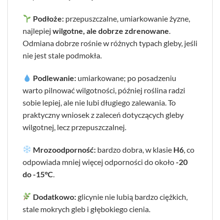
Podłoże:
przepuszczalne, umiarkowanie żyzne,
najlepiej
wilgotne, ale dobrze zdrenowane
.
Odmiana dobrze rośnie w różnych typach gleby, jeśli
nie jest stale podmokła.
Podlewanie:
umiarkowane; po posadzeniu
warto pilnować wilgotności, później roślina radzi
sobie lepiej, ale nie lubi długiego zalewania. To
praktyczny wniosek z zaleceń dotyczących gleby
wilgotnej, lecz przepuszczalnej.
Mrozoodporność:
bardzo dobra, w klasie
H6
, co
odpowiada mniej więcej odporności do około
-20
do -15°C
.
Dodatkowo:
glicynie nie lubią bardzo ciężkich,
stale mokrych gleb i głębokiego cienia.