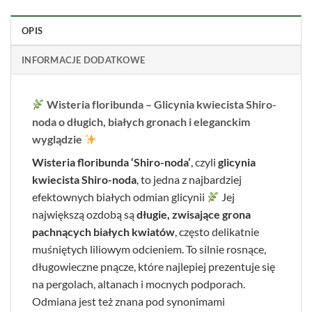
OPIS
INFORMACJE DODATKOWE
Wisteria floribunda – Glicynia kwiecista Shiro-
noda o długich, białych gronach i eleganckim
wyglądzie
Wisteria floribunda ‘Shiro-noda’
, czyli
glicynia
kwiecista Shiro-noda
, to jedna z najbardziej
efektownych białych odmian glicynii
Jej
największą ozdobą są
długie, zwisające grona
pachnących białych kwiatów
, często delikatnie
muśniętych liliowym odcieniem. To silnie rosnące,
długowieczne pnącze, które najlepiej prezentuje się
na pergolach, altanach i mocnych podporach.
Odmiana jest też znana pod synonimami