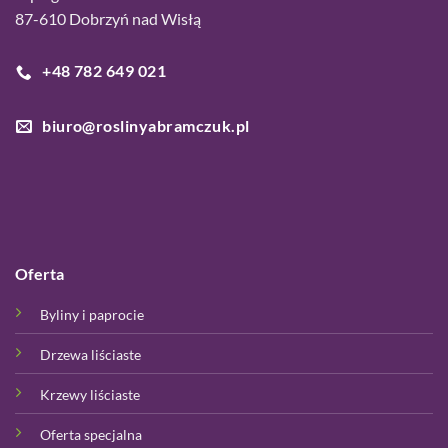
87-610 Dobrzyń nad Wisłą
+48 782 649 021
biuro@roslinyabramczuk.pl
Oferta
Byliny i paprocie
Drzewa liściaste
Krzewy liściaste
Oferta specjalna