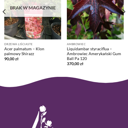
BRAK W MAGAZYNIE
DRZEWA LIŚCIASTE
AMBROWIEC
Acer palmatum – Klon
Liquidambar styraciflua –
palmowy Shirazz
Ambrowiec Amerykański Gum
Ball Pa 120
90,00
zł
370,00
zł