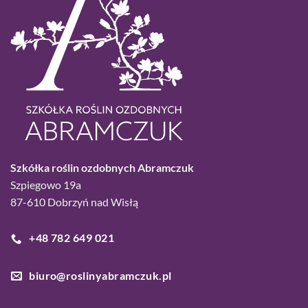
Szkółka roślin ozdobnych Abramczuk
Szpiegowo 19a
87-610 Dobrzyń nad Wisłą
+48 782 649 021
biuro@roslinyabramczuk.pl