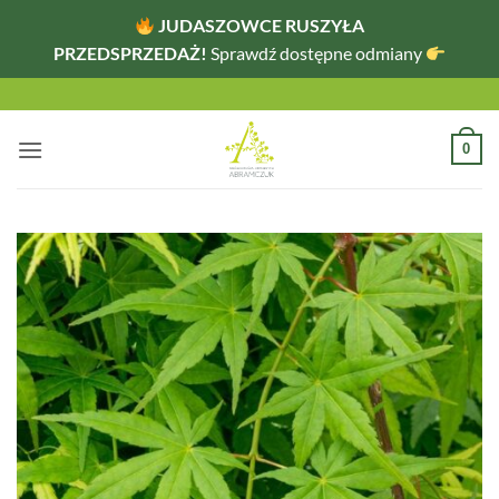
JUDASZOWCE RUSZYŁA
PRZEDSPRZEDAŻ!
Sprawdź dostępne odmiany
Przewiń
do
zawartości
0