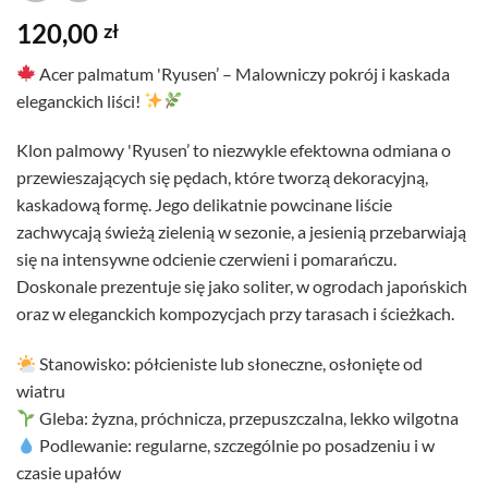
120,00
zł
Acer palmatum 'Ryusen’ – Malowniczy pokrój i kaskada
eleganckich liści!
Klon palmowy 'Ryusen’ to niezwykle efektowna odmiana o
przewieszających się pędach, które tworzą dekoracyjną,
kaskadową formę. Jego delikatnie powcinane liście
zachwycają świeżą zielenią w sezonie, a jesienią przebarwiają
się na intensywne odcienie czerwieni i pomarańczu.
Doskonale prezentuje się jako soliter, w ogrodach japońskich
oraz w eleganckich kompozycjach przy tarasach i ścieżkach.
Stanowisko: półcieniste lub słoneczne, osłonięte od
wiatru
Gleba: żyzna, próchnicza, przepuszczalna, lekko wilgotna
Podlewanie: regularne, szczególnie po posadzeniu i w
czasie upałów