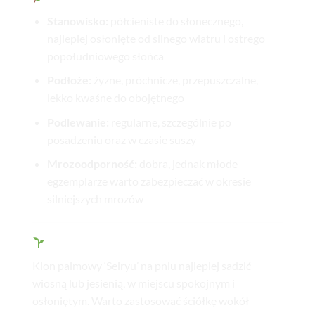
Stanowisko:
półcieniste do słonecznego,
najlepiej osłonięte od silnego wiatru i ostrego
popołudniowego słońca
Podłoże:
żyzne, próchnicze, przepuszczalne,
lekko kwaśne do obojętnego
Podlewanie:
regularne, szczególnie po
posadzeniu oraz w czasie suszy
Mrozoodporność:
dobra, jednak młode
egzemplarze warto zabezpieczać w okresie
silniejszych mrozów
Sadzenie i pielęgnacja:
Klon palmowy ‘Seiryu’ na pniu najlepiej sadzić
wiosną lub jesienią, w miejscu spokojnym i
osłoniętym. Warto zastosować ściółkę wokół