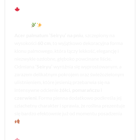
Acer palmatum ‘Seiryu’ na pniu – Klon
Palmowy o Koronkowych Liściach i Eleganckiej
Formie
Acer palmatum ‘Seiryu’ na pniu
, szczepiony na
wysokości
60 cm
, to wyjątkowo dekoracyjna forma
klonu palmowego, która łączy lekkość, elegancję i
niezwykle ozdobne, głęboko powcinane liście.
Odmiana
‘Seiryu’
wyróżnia się wyprostowanym, a
zarazem delikatnym pokrojem oraz świeżozielonym
ulistnieniem, które jesienią przebarwia się na
intensywne odcienie
żółci, pomarańczu i
czerwieni
. Forma pienna dodatkowo podkreśla jej
szlachetny charakter i sprawia, że roślina prezentuje
się bardzo efektownie już od momentu posadzenia