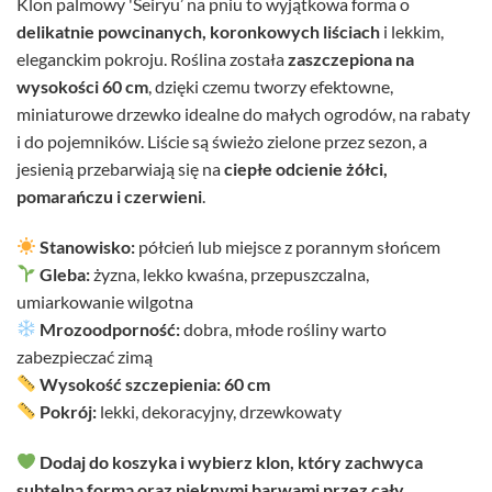
Klon palmowy 'Seiryu’ na pniu to wyjątkowa forma o
delikatnie powcinanych, koronkowych liściach
i lekkim,
eleganckim pokroju. Roślina została
zaszczepiona na
wysokości 60 cm
, dzięki czemu tworzy efektowne,
miniaturowe drzewko idealne do małych ogrodów, na rabaty
i do pojemników. Liście są świeżo zielone przez sezon, a
jesienią przebarwiają się na
ciepłe odcienie żółci,
pomarańczu i czerwieni
.
Stanowisko:
półcień lub miejsce z porannym słońcem
Gleba:
żyzna, lekko kwaśna, przepuszczalna,
umiarkowanie wilgotna
Mrozoodporność:
dobra, młode rośliny warto
zabezpieczać zimą
Wysokość szczepienia:
60 cm
Pokrój:
lekki, dekoracyjny, drzewkowaty
Dodaj do koszyka i wybierz klon, który zachwyca
subtelną formą oraz pięknymi barwami przez cały