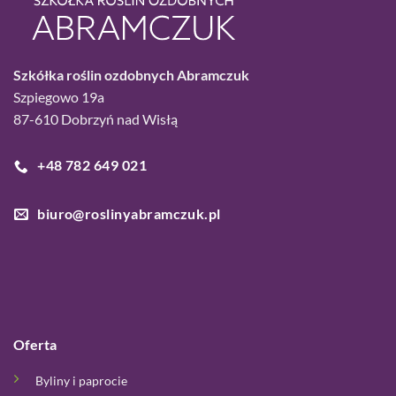
Szkółka roślin ozdobnych Abramczuk
Szpiegowo 19a
87-610 Dobrzyń nad Wisłą
+48 782 649 021
biuro@roslinyabramczuk.pl
Oferta
Byliny i paprocie