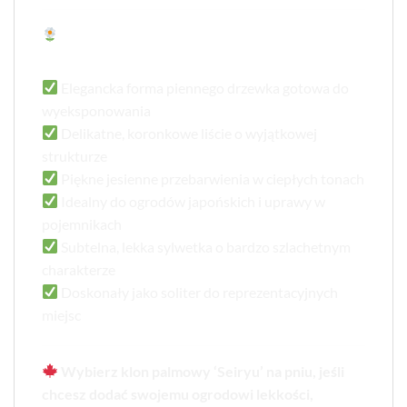
Dlaczego warto wybrać Acer palmatum
‘Seiryu’ na pniu?
Elegancka forma piennego drzewka gotowa do
wyeksponowania
Delikatne, koronkowe liście o wyjątkowej
strukturze
Piękne jesienne przebarwienia w ciepłych tonach
Idealny do ogrodów japońskich i uprawy w
pojemnikach
Subtelna, lekka sylwetka o bardzo szlachetnym
charakterze
Doskonały jako soliter do reprezentacyjnych
miejsc
Wybierz klon palmowy ‘Seiryu’ na pniu, jeśli
chcesz dodać swojemu ogrodowi lekkości,