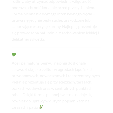
rośliny, aby utrzymać odpowiednią wilgotność
podłoża i chronić korzenie przed przesychaniem.
Forma pienna nie wymaga intensywnego cięcia –
usuwa się jedynie pędy suche, uszkodzone lub
zaburzające estetykę korony. Najlepiej prezentuje
się prowadzona naturalnie, z zachowaniem lekkiej i
delikatnej sylwetki.
Zastosowanie w ogrodzie:
Acer palmatum ‘Seiryu’ na pniu
doskonale
sprawdzi się jako
soliter
w ogrodach japońskich,
przydomowych, nowoczesnych i reprezentacyjnych.
Pięknie prezentuje się przy ścieżkach, tarasach,
oczkach wodnych oraz w centralnych punktach
rabat. Dzięki formie piennej świetnie nadaje się
również do uprawy w dużych pojemnikach na
tarasach i patio