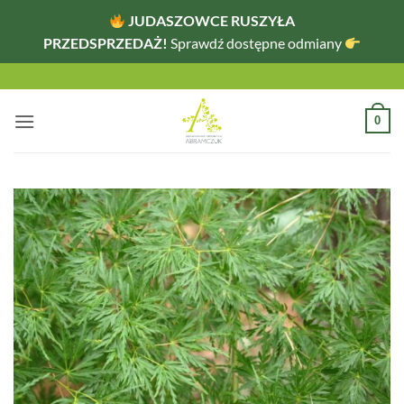
JUDASZOWCE RUSZYŁA
PRZEDSPRZEDAŻ!
Sprawdź dostępne odmiany
Przewiń
do
zawartości
0