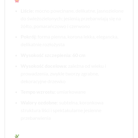
Cechy charakterystyczne:
Liście:
mocno powcinane, delikatne, jasnozielone
do świeżozielonych; jesienią przebarwiają się na
żółto, pomarańczowo i czerwono
Pokrój:
forma pienna, korona lekka, elegancka,
delikatnie rozłożysta
Wysokość szczepienia:
60 cm
Wysokość docelowa:
zależna od wieku i
prowadzenia, zwykle tworzy zgrabne,
dekoracyjne drzewko
Tempo wzrostu:
umiarkowane
Walory ozdobne:
subtelna, koronkowa
struktura liści i spektakularne jesienne
przebarwienia
Warunki uprawy: