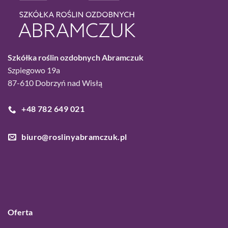
Szkółka roślin ozdobnych Abramczuk
Szpiegowo 19a
87-610 Dobrzyń nad Wisłą
+48 782 649 021
biuro@roslinyabramczuk.pl
Oferta