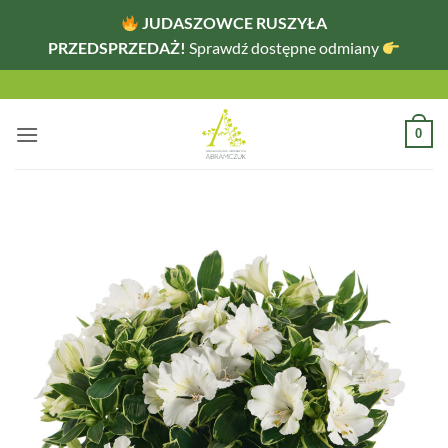
JUDASZOWCE RUSZYŁA
PRZEDSPRZEDAŻ!
Sprawdź dostępne odmiany
Przewiń
do
zawartości
0