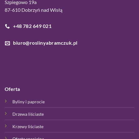
Szpiegowo 19a
87-610 Dobrzyń nad Wisłą
+48 782 649 021
biuro@roslinyabramczuk.pl
Oferta
Byliny i paprocie
Drzewa liściaste
Krzewy liściaste
Oferta specjalna