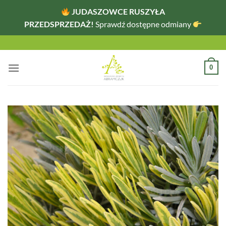
JUDASZOWCE RUSZYŁA
PRZEDSPRZEDAŻ!
Sprawdź dostępne odmiany
Przewiń
do
zawartości
0