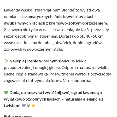
Lawenda wąskolistna 'Platinum Blonde’ to wyjątkowa
odmiana o
aromatycznych, fioletowych kwiatach
i
dwubarwnych liściach z kremowo-żółtym obrzeżeniem
.
Zachwyca nie tylko w czasie kwitnienia, ale także przez cały
sezon ozdobnym ulistnieniem. Dorasta do ok. 40–50 cm
wysokości, idealna do rabat, obwódek, donic i ogrodów
ziołowych w nowoczesnym stylu.
Najlepiej rośnie w pełnym słońcu
, w lekkiej,
przepuszczalnej i ubogiej glebie. Odporna na suszę, uwielbia
suche, ciepłe stanowiska. Po kwitnieniu warto ją przyciąć dla
zagęszczenia i utrzymania formy. Mrozoodporna.
Dodaj do koszyka i wyróżnij swój ogród lawendą o
wyjątkowo ozdobnych liściach – naturalna elegancja z
twistem!
Brak w magazynie