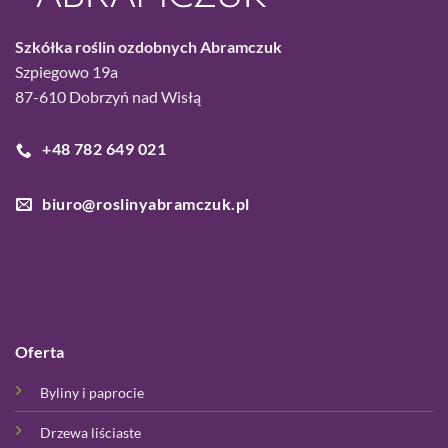
Szkółka roślin ozdobnych Abramczuk
Szpiegowo 19a
87-610 Dobrzyń nad Wisłą
+48 782 649 021
biuro@roslinyabramczuk.pl
Oferta
Byliny i paprocie
Drzewa liściaste