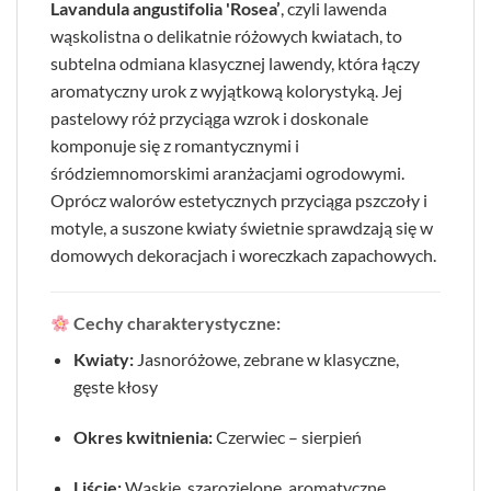
Lavandula angustifolia 'Rosea’
, czyli lawenda
wąskolistna o delikatnie różowych kwiatach, to
subtelna odmiana klasycznej lawendy, która łączy
aromatyczny urok z wyjątkową kolorystyką. Jej
pastelowy róż przyciąga wzrok i doskonale
komponuje się z romantycznymi i
śródziemnomorskimi aranżacjami ogrodowymi.
Oprócz walorów estetycznych przyciąga pszczoły i
motyle, a suszone kwiaty świetnie sprawdzają się w
domowych dekoracjach i woreczkach zapachowych.
Cechy charakterystyczne:
Kwiaty:
Jasnoróżowe, zebrane w klasyczne,
gęste kłosy
Okres kwitnienia:
Czerwiec – sierpień
Liście:
Wąskie, szarozielone, aromatyczne,