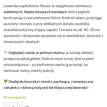
Lawenda wąskolistna 'Rosea’ to wyjątkowa odmiana o
subtelnych, bladoróżowych kwiatach
, które pięknie
kontrastują z szarozielonymi liśćmi. Kwitnie latem, przyciąga
pszczoły i motyle, a przy delikatnym dotyku wydziela
charakterystyczny, kojący zapach. Dorasta do ok. 40–50 cm
wysokości i doskonale sprawdza się w obwódkach, donicach i
słonecznych rabatach.
Najlepiej rośnie w pełnym słońcu
, w suchej, lekkiej i
przepuszczalnej glebie. Dobrze znosi suszę i jest w pełni
mrozoodporna – po kwitnieniu warto ją przyciąć, by
zachować ładny, zwarty pokrój.
Dodaj do koszyka i stwórz pachnący, romantyczny
zakątek z różową nutą wśród klasycznej lawendy!
46 w magazynie
ilość Lavandula angustifolia - Lawenda wąskolistna Rosea