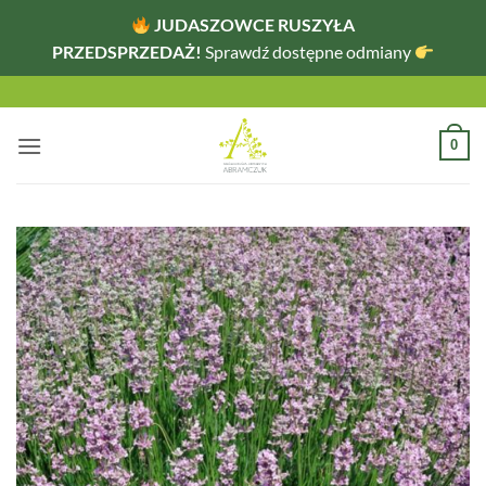
JUDASZOWCE RUSZYŁA
PRZEDSPRZEDAŻ!
Sprawdź dostępne odmiany
Przewiń
do
zawartości
0